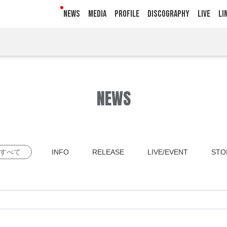
NEWS
MEDIA
PROFILE
DISCOGRAPHY
LIVE
LI
NEWS
すべて
INFO
RELEASE
LIVE/EVENT
STO