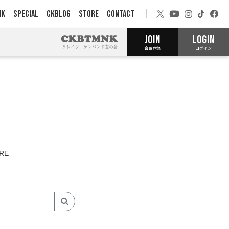
NK
SPECIAL
CKBLOG
STORE
CONTACT
JOIN
LOGIN
会員登録
ログイン
RE