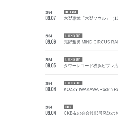
2024
RELEASE
09
.
07
木梨憲武「木梨ソウル」（10
2024
LIVE/EVENT
09
.
06
売野雅勇 MIND CIRCUS RAD
2024
LIVE/EVENT
09
.
05
タワーレコード横浜ビブレ店
2024
LIVE/EVENT
09
.
04
KOZZY IWAKAWA Rockʼn R
2024
INFO
09
.
04
CKB友の会会報63号発送の