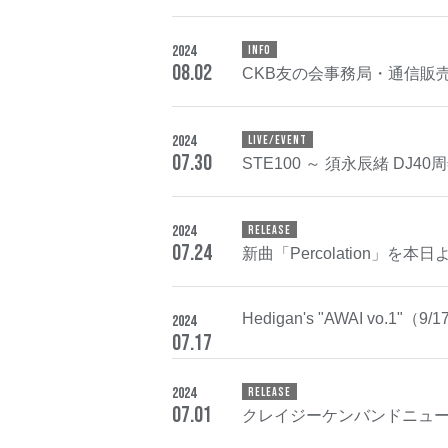
2024
INFO
08
.
02
CKB友の会事務局・通信販
2024
LIVE/EVENT
07
.
30
STE100 ～ 須永辰緒 DJ
2024
RELEASE
07
.
24
新曲「Percolation」を
Hedigan's "AWAI vo.1"（9/
2024
07
.
17
2024
RELEASE
07
.
01
クレイジーケンバンドニュー