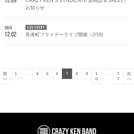
12
.
09
CRAZY KEN’S SYNDICATE 新商品 & SALEの
お知らせ
2024
LIVE/EVENT
12
.
02
長者町フライデーライブ開催（2/18)
(current)
前
1
…
4
5
6
7
8
9
1
…
7
次
へ
0
7
へ