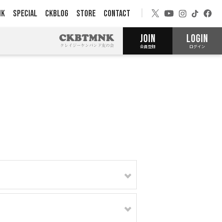
NK
SPECIAL
CKBLOG
STORE
CONTACT
JOIN
LOGIN
会員登録
ログイン