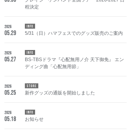
程決定
2026
INFO
05
.
29
5/31（日）ハマフェスでのグッズ販売のご案内
2026
INFO
05
.
27
BS-TBSドラマ『心配無用ノ介 天下御免』 エン
ディング曲「心配無用節」
2026
STORE
05
.
25
新作グッズの通販を開始しました
2026
INFO
05
.
18
お知らせ