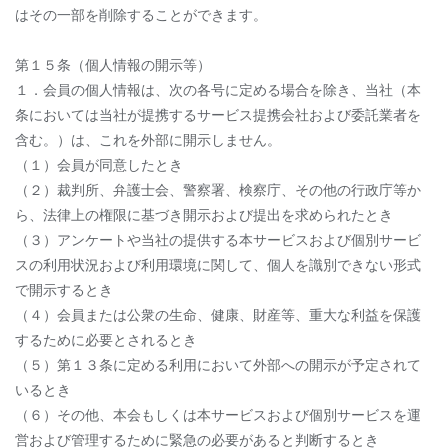
はその一部を削除することができます。
第１５条（個人情報の開示等）
１．会員の個人情報は、次の各号に定める場合を除き、当社（本
条においては当社が提携するサービス提携会社および委託業者を
含む。）は、これを外部に開示しません。
（１）会員が同意したとき
（２）裁判所、弁護士会、警察署、検察庁、その他の行政庁等か
ら、法律上の権限に基づき開示および提出を求められたとき
（３）アンケートや当社の提供する本サービスおよび個別サービ
スの利用状況および利用環境に関して、個人を識別できない形式
で開示するとき
（４）会員または公衆の生命、健康、財産等、重大な利益を保護
するために必要とされるとき
（５）第１３条に定める利用において外部への開示が予定されて
いるとき
（６）その他、本会もしくは本サービスおよび個別サービスを運
営および管理するために緊急の必要があると判断するとき