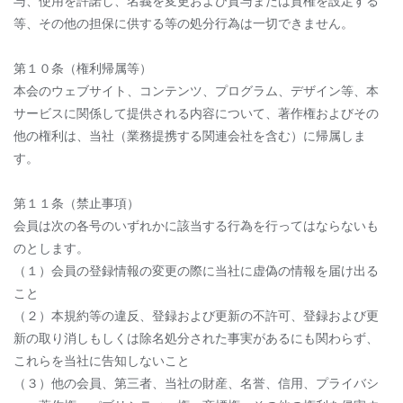
与、使用を許諾し、名義を変更および貸与または質権を設定する
等、その他の担保に供する等の処分行為は一切できません。
第１０条（権利帰属等）
本会のウェブサイト、コンテンツ、プログラム、デザイン等、本
サービスに関係して提供される内容について、著作権およびその
他の権利は、当社（業務提携する関連会社を含む）に帰属しま
す。
第１１条（禁止事項）
会員は次の各号のいずれかに該当する行為を行ってはならないも
のとします。
（１）会員の登録情報の変更の際に当社に虚偽の情報を届け出る
こと
（２）本規約等の違反、登録および更新の不許可、登録および更
新の取り消しもしくは除名処分された事実があるにも関わらず、
これらを当社に告知しないこと
（３）他の会員、第三者、当社の財産、名誉、信用、プライバシ