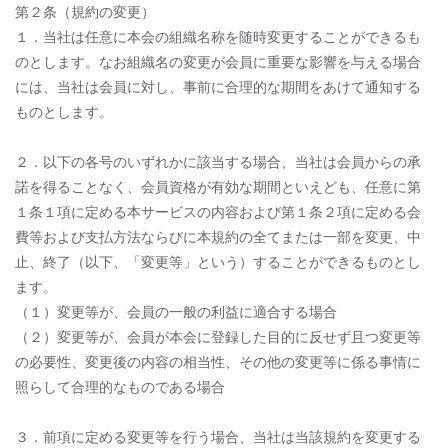
第２条（規約の変更）
１．当社は任意に本会の組織名称を随時変更することができるも
のとします。なお組織名の変更が会員に重要な影響を与える場合
には、当社は会員に対し、事前に合理的な期間をあけて通知する
ものとします。
２．以下の各号のいずれかに該当する場合、当社は会員からの承
諾を得ることなく、会員資格が有効な期間といえども、任意に第
１条１項に定める本サービスの内容および第１条２項に定める会
費等および支払方法ならびに本規約の全てまたは一部を変更、中
止、終了（以下、「変更等」という）することができるものとし
ます。
（１）変更等が、会員の一般の利益に適合する場合
（２）変更等が、会員が本会に登録した目的に反せず且つ変更等
の必要性、変更後の内容の相当性、その他の変更等に係る事情に
照らして合理的なものである場合
３．前項に定める変更等を行う場合、当社は当該規約を変更する