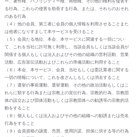
ー、著作権、パブリシティー権、商標権、その他の権利を侵害す
る行為、これらの侵害を助長する行為、または、それらのおそれ
のある行為
（４）他の会員、第三者に会員の個人情報を利用させることまた
は他者になりすまして本サービスを受けること
（５）会員たる地位、本会、本サービスに関連する一切につい
て、これを当社に許可無く利用し、当該会員もしくは当該会員が
関係する個人もしくは法人およびその他の組織の営利活動、営業
活動、広告宣伝活動およびこれらの準備活動に利用すること
（６）本会、本サービス、会員、当社もしくは委託業者に関する
一切の情報について、これを改ざんしもしくは消去すること
（７）選挙の事前運動、選挙運動、その他の政治活動もしくはこ
れらに類する行為または宗教上の宣伝行為、宗教的行為、宗教団
体の設立および団体活動もしくは宗教団体への勧誘等の宗教的活
動をすること
（８）個人もしくは法人およびその他の組織への勧誘または売名
行為をすること
（９）会員資格の譲渡、売買、使用許諾、担保に供する等の行為