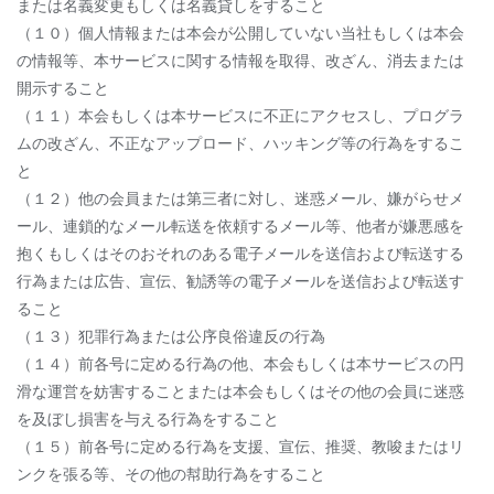
または名義変更もしくは名義貸しをすること
（１０）個人情報または本会が公開していない当社もしくは本会
の情報等、本サービスに関する情報を取得、改ざん、消去または
開示すること
（１１）本会もしくは本サービスに不正にアクセスし、プログラ
ムの改ざん、不正なアップロード、ハッキング等の行為をするこ
と
（１２）他の会員または第三者に対し、迷惑メール、嫌がらせメ
ール、連鎖的なメール転送を依頼するメール等、他者が嫌悪感を
抱くもしくはそのおそれのある電子メールを送信および転送する
行為または広告、宣伝、勧誘等の電子メールを送信および転送す
ること
（１３）犯罪行為または公序良俗違反の行為
（１４）前各号に定める行為の他、本会もしくは本サービスの円
滑な運営を妨害することまたは本会もしくはその他の会員に迷惑
を及ぼし損害を与える行為をすること
（１５）前各号に定める行為を支援、宣伝、推奨、教唆またはリ
ンクを張る等、その他の幇助行為をすること