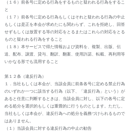
（１６）前各号に定める行為をするものと疑われる行為をするこ
と
（１７）前各号に定める行為もしくはそれと疑われる行為の中止
もしくは是正を本会が求めたにも関わらず、これを拒絶し、回答
せずもしくは放置する等の対応をとるまたはこれらの対応をとる
ものと疑われる行為をすること
（１８）本サービスで得た情報および資料を、複製、出版、伝
送、配布、譲渡、貸与、翻訳、翻案、使用許諾、転載、再利用等
いかなる形でも流用すること
第１２条（違反行為）
１．当社もしくは本会が、当該会員に前条各号に定める禁止行為
のいずれか一つに該当する行為（以下、「違反行為」という）が
あると任意に判断するときは、当該会員に対し、以下の各号に定
める処分を選択的もしくは重畳的に行うものとします。ただし、
当社もしくは本会が、違反行為への処分を義務づけられるもので
はありません。
（１）当該会員に対する違反行為の中止の勧告