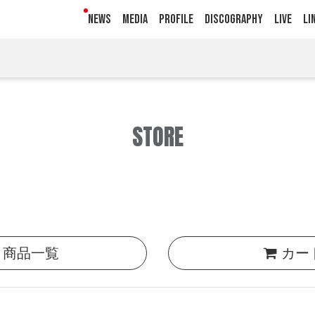
NEWS
MEDIA
PROFILE
DISCOGRAPHY
LIVE
LI
STORE
商品一覧
カー