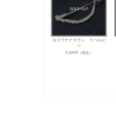
SOLD OUT
ヨコワケクラウン ラペルピ
ン
8,000
円（税込）