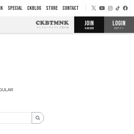
NK
SPECIAL
CKBLOG
STORE
CONTACT
JOIN
LOGIN
会員登録
ログイン
GULAR