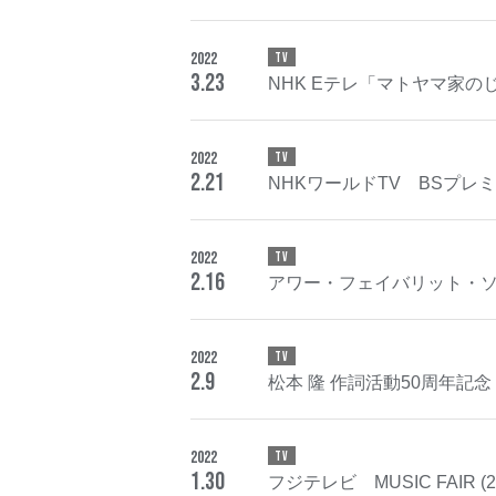
2022
TV
3
.
23
NHK Eテレ「マトヤマ家のじ
2022
TV
2
.
21
NHKワールドTV BSプレミアム「
2022
TV
2
.
16
アワー・フェイバリット・ソング
2022
TV
2
.
9
松本 隆 作詞活動50周年記
2022
TV
1
.
30
フジテレビ MUSIC FAIR (2/