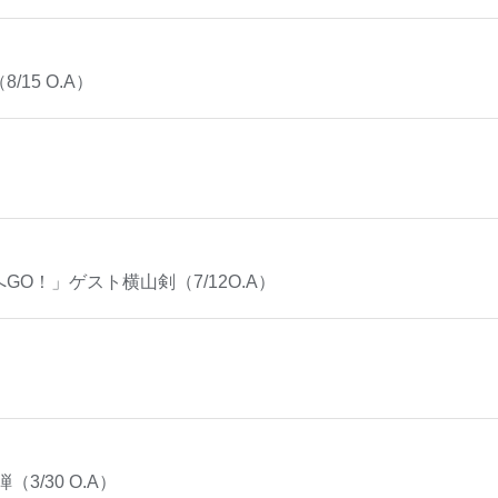
15 O.A）
GO！」ゲスト横山剣（7/12O.A）
）
3/30 O.A）