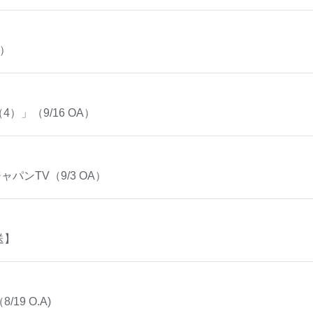
A）
）」（9/16 OA）
パンTV（9/3 OA）
送】
19 O.A)