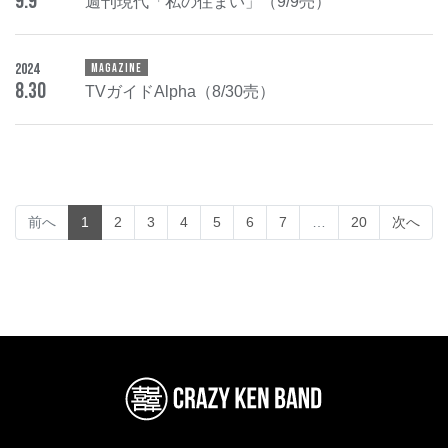
9
.
9
週刊現代「私の住まい」（9/9売）
2024
MAGAZINE
8
.
30
TVガイドAlpha（8/30売）
(current)
前へ
1
2
3
4
5
6
7
…
20
次へ