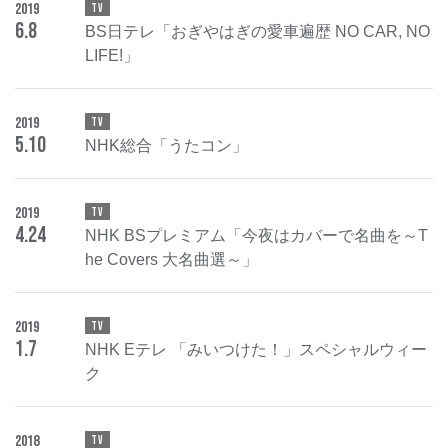
2019
TV
6
.
8
BS日テレ「おぎやはぎの愛車遍歴 NO CAR, NO
LIFE!」
2019
TV
5
.
10
NHK総合「うたコン」
2019
TV
4
.
24
NHK BSプレミアム「今夜はカバーで名曲を～T
he Covers 大名曲選～」
2019
TV
1
.
7
NHK Eテレ 「みいつけた！」スペシャルウィー
ク
2018
TV