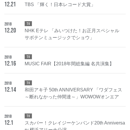
12
.
21
TBS 「輝く！日本レコード大賞」
2018
TV
12
.
20
NHK Eテレ 「みいつけた！お正月スペシャル
サボテンミュージックでショウ」
2018
TV
12
.
16
MUSIC FAIR【2018年間総集編 名共演集】
2018
TV
12
.
14
和田アキ子 50th ANNIVERSARY 「ワダフェス
～断れなかった仲間達～」WOWOWオンエア
2018
TV
12
.
1
スカパー！クレイジーケンバンド20th Anniversa
ry 横浜アリーナ公演