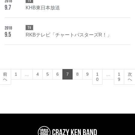
2018
TV
9
.
7
KHB東日本放送
2018
TV
9
.
5
RKBテレビ「チャートバスターズR！」
(current)
前
1
…
4
5
6
7
8
9
1
…
1
次
へ
0
9
へ