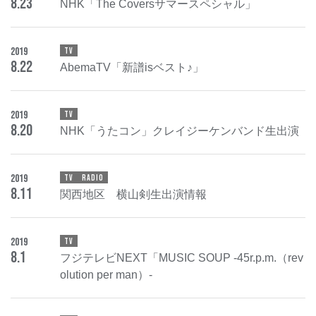
8
.
23
NHK「The Coversサマースペシャル」
2019
TV
8
.
22
AbemaTV「新譜isベスト♪」
2019
TV
8
.
20
NHK「うたコン」クレイジーケンバンド生出演
2019
TV
RADIO
8
.
11
関西地区 横山剣生出演情報
2019
TV
8
.
1
フジテレビNEXT「MUSIC SOUP -45r.p.m.（rev
olution per man）-