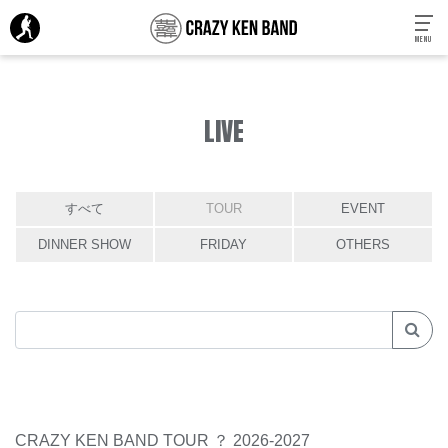
MENU
LIVE
すべて
TOUR
EVENT
DINNER SHOW
FRIDAY
OTHERS
CRAZY KEN BAND TOUR ？ 2026-2027