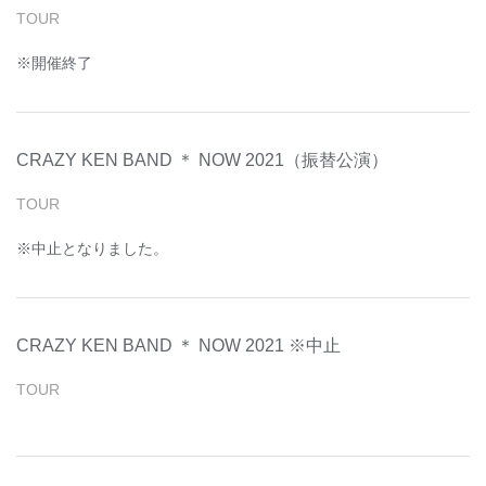
TOUR
※開催終了
CRAZY KEN BAND ＊ NOW 2021（振替公演）
TOUR
※中止となりました。
CRAZY KEN BAND ＊ NOW 2021 ※中止
TOUR