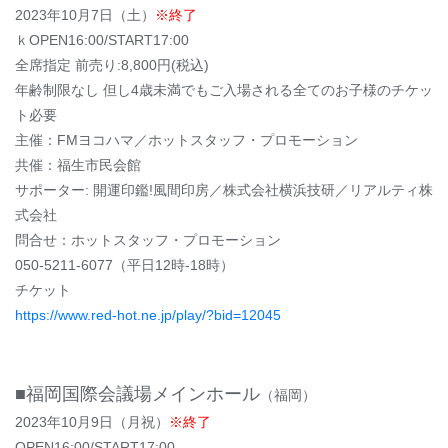
2023年10月7日（土）
※終了
ｋOPEN16:00/START17:00
全席指定 前売り:8,800円(税込)
年齢制限なし 但し4歳未満でもご入場される全てのお子様のチケッ
ト必要
主催：FMヨコハマ／ホットスタッフ・プロモーション
共催：福生市民会館
サポーター: 開運印鑑!風間印房／株式会社横浜技研／リアルティ株
式会社
問合せ：ホットスタッフ・プロモーション
050-5211-6077（平日12時-18時）
チケット
https://www.red-hot.ne.jp/play/?bid=12045
■福岡国際会議場メインホール
（福岡）
2023年10月9日（月祝）
※終了
OPEN16:00/START17:00