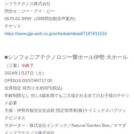
ンフラテクノス株式会社
問合せ：ジー・アイ・ピー
0570-01-9999（24時間自動音声案内）
チケット
https://www.gip-web.co.jp/schedule/detail/7187#11524
■シンフォニアテクノロジー響ホール伊勢 大ホール
（三重）
※終了
2024年1月27日（土）
OPEN16:00/START17:00
全席指定 前売り:8,800円(税込)
年齢制限なし 但し4歳未満でもご入場される全てのお子様のチケッ
ト必要
主催：伊勢市観光文化会館 指定管理者(株)ケイミックスパブリッ
クビジネス
サポーター：株式会社インテック／Natural Garden Bee／ヤマダ
インフラテクノス株式会社