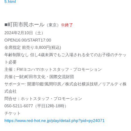
5.html
■町田市民ホール
（東京）
※終了
2024年2月10日（土）
OPEN16:00/START17:00
全席指定 前売り:8,800円(税込)
年齢制限なし 但し4歳未満でもご入場される全てのお子様のチケッ
ト必要
主催：FMヨコハマ/ホットスタッフ・プロモーション
共催:(一財)町田市文化・国際交流財団
サポーター: 開運印鑑!風間印房／株式会社横浜技研／リアルティ株
式会社
問合せ：ホットスタッフ・プロモーション
050-5211-6077（平日12時-18時）
チケット
https://www.red-hot.ne.jp/play/detail.php?pid=py24071