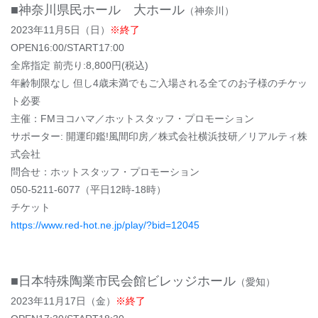
■神奈川県民ホール 大ホール
（神奈川）
2023年11月5日（日）
※終了
OPEN16:00/START17:00
全席指定 前売り:8,800円(税込)
年齢制限なし 但し4歳未満でもご入場される全てのお子様のチケッ
ト必要
主催：FMヨコハマ／ホットスタッフ・プロモーション
サポーター: 開運印鑑!風間印房／株式会社横浜技研／リアルティ株
式会社
問合せ：ホットスタッフ・プロモーション
050-5211-6077（平日12時-18時）
チケット
https://www.red-hot.ne.jp/play/?bid=12045
■日本特殊陶業市⺠会館ビレッジホール
（愛知）
2023年11月17日（金）
※終了