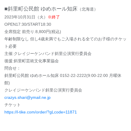
■斜里町公⺠館 ゆめホール知床
（北海道）
2023年10月31日（火）
※終了
OPEN17:30/START18:30
全席指定 前売り:8,800円(税込)
年齢制限なし 但し4歳未満でもご入場される全てのお子様のチケッ
ト必要
主催:クレイジーケンバンド斜里公演実行委員会
後援:斜里町芸術文化事業協会
問合せ：
斜里町公⺠館 ゆめホール知床 0152-22-2222(9:00-22:00 月曜休
館)
クレイジーケンバンド斜里公演実行委員会
crazys.shari@ymail.ne.jp
チケット
https://l-tike.com/order/?gLcode=11871