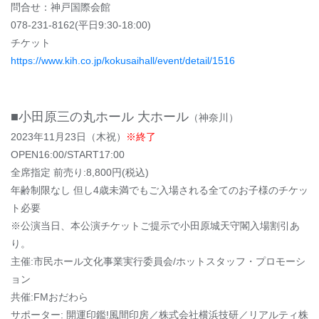
問合せ：神戸国際会館
078-231-8162(平日9:30-18:00)
チケット
https://www.kih.co.jp/kokusaihall/event/detail/1516
■小田原三の丸ホール 大ホール
（神奈川）
2023年11月23日（木祝）
※終了
OPEN16:00/START17:00
全席指定 前売り:8,800円(税込)
年齢制限なし 但し4歳未満でもご入場される全てのお子様のチケッ
ト必要
※公演当日、本公演チケットご提示で小田原城天守閣入場割引あ
り。
主催:市⺠ホール文化事業実行委員会/ホットスタッフ・プロモーシ
ョン
共催:FMおだわら
サポーター: 開運印鑑!風間印房／株式会社横浜技研／リアルティ株