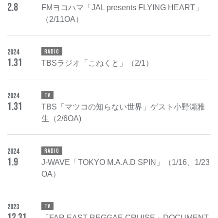
2
.
8
FMヨコハマ「JAL presents FLYING HEART」
（2/11OA）
2024
RADIO
1
.
31
TBSラジオ「こねくと」（2/1）
2024
TV
1
.
31
TBS「マツコの知らない世界」ゲスト小野瀬雅
生（2/6OA)
2024
RADIO
1
.
9
J-WAVE「TOKYO M.A.A.D SPIN」（1/16、1/23
OA）
2023
TV
12
.
31
「FAR EAST REGGAE CRUISE」DOCUMENT