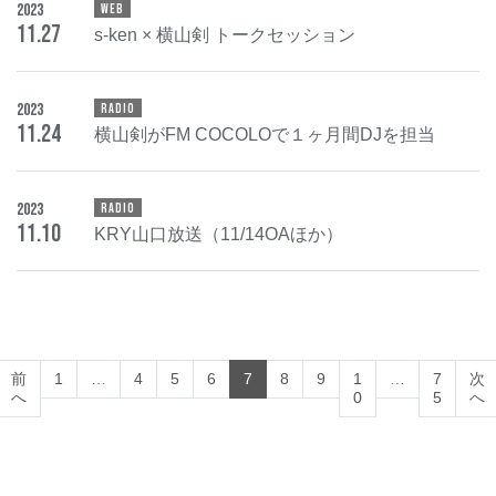
2023
WEB
11
.
27
s-ken × 横山剣 トークセッション
2023
RADIO
11
.
24
横山剣がFM COCOLOで１ヶ月間DJを担当
2023
RADIO
11
.
10
KRY山口放送（11/14OAほか）
(current)
前
1
…
4
5
6
7
8
9
1
…
7
次
へ
0
5
へ