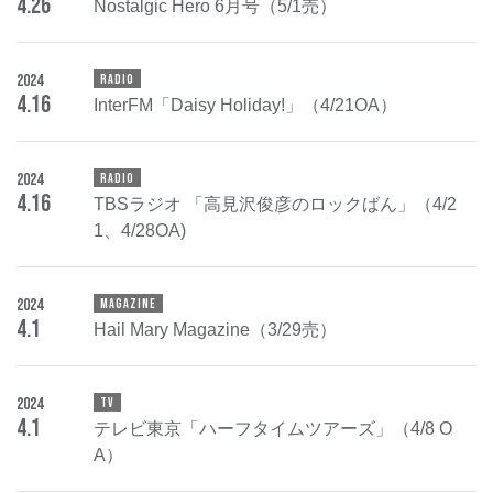
4
.
26
Nostalgic Hero 6月号（5/1売）
2024
RADIO
4
.
16
InterFM「Daisy Holiday!」（4/21OA）
2024
RADIO
4
.
16
TBSラジオ 「高見沢俊彦のロックばん」（4/2
1、4/28OA)
2024
MAGAZINE
4
.
1
Hail Mary Magazine（3/29売）
2024
TV
4
.
1
テレビ東京「ハーフタイムツアーズ」（4/8 O
A）