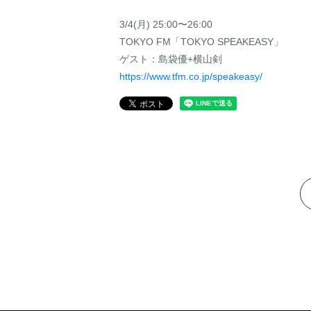
3/4(月) 25:00〜26:00
TOKYO FM「TOKYO SPEAKEASY」
ゲスト：島袋優+横山剣
https://www.tfm.co.jp/speakeasy/