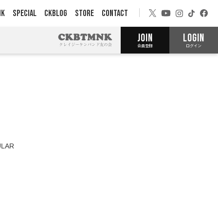
NK
SPECIAL
CKBLOG
STORE
CONTACT
JOIN
LOGIN
会員登録
ログイン
LAR