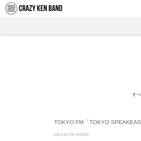
すべ
TOKYO FM「TOKYO SPEAKEAS
2024
.
02
.
29
|
RADIO