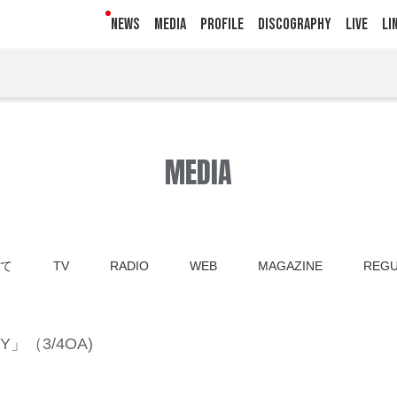
NEWS
MEDIA
PROFILE
DISCOGRAPHY
LIVE
LI
MEDIA
て
TV
RADIO
WEB
MAGAZINE
REGU
Y」（3/4OA)