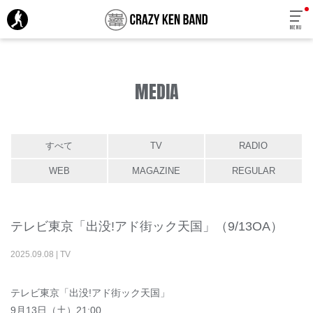
MENU
MEDIA
すべて
TV
RADIO
WEB
MAGAZINE
REGULAR
テレビ東京「出没!アド街ック天国」（9/13OA）
2025
.
09
.
08
|
TV
テレビ東京「出没!アド街ック天国」
9月13日（土）21:00