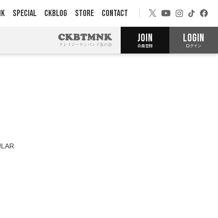
NK
SPECIAL
CKBLOG
STORE
CONTACT
JOIN
LOGIN
会員登録
ログイン
LAR