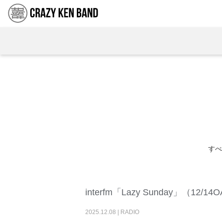
すべ
interfm「Lazy Sunday」（12/14
2025
.
12
.
08
|
RADIO