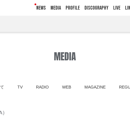
NEWS
MEDIA
PROFILE
DISCOGRAPHY
LIVE
LI
MEDIA
て
TV
RADIO
WEB
MAGAZINE
REGU
OA）