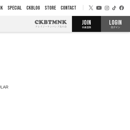
NK
SPECIAL
CKBLOG
STORE
CONTACT
JOIN
LOGIN
会員登録
ログイン
LAR