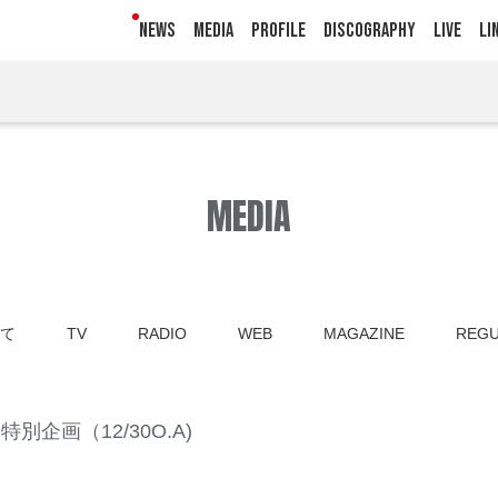
NEWS
MEDIA
PROFILE
DISCOGRAPHY
LIVE
LI
MEDIA
て
TV
RADIO
WEB
MAGAZINE
REGU
企画（12/30O.A)