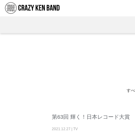
すべ
第63回 輝く！日本レコード大賞 特別
2021
.
12
.
27
|
TV