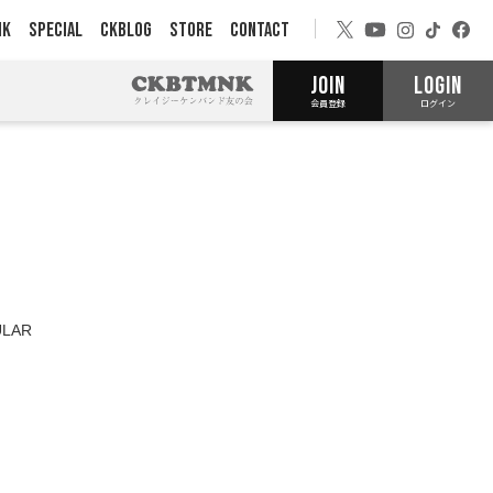
NK
SPECIAL
CKBLOG
STORE
CONTACT
JOIN
LOGIN
会員登録
ログイン
LAR