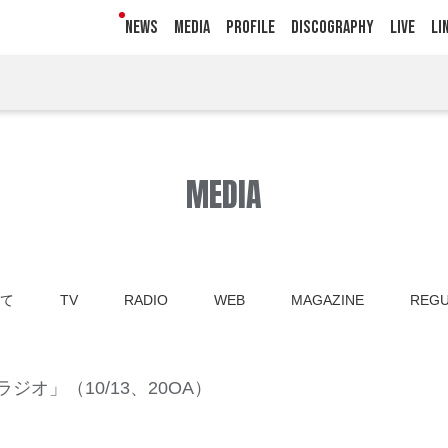
NEWS
MEDIA
PROFILE
DISCOGRAPHY
LIVE
LI
MEDIA
て
TV
RADIO
WEB
MAGAZINE
REGU
ラジオ」（10/13、20OA）