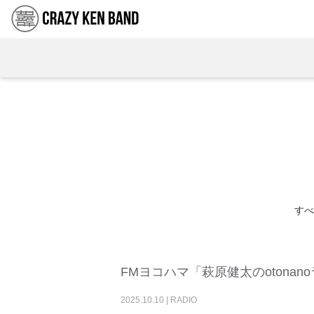
すべ
FMヨコハマ「萩原健太のotonano
2025
.
10
.
10
|
RADIO