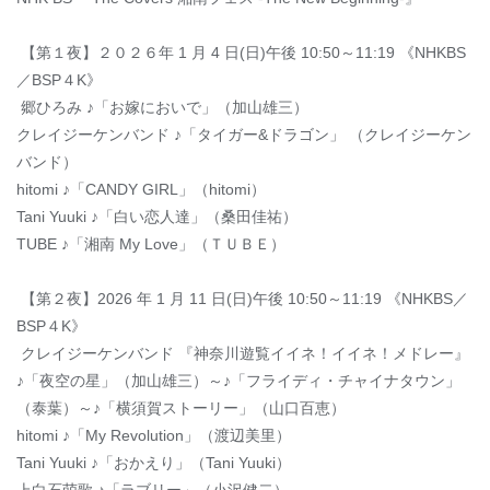
【第１夜】２０２６年 1 月 4 日(日)午後 10:50～11:19 《NHKBS
／BSP４K》
郷ひろみ ♪「お嫁においで」（加山雄三）
クレイジーケンバンド ♪「タイガー&ドラゴン」 （クレイジーケン
バンド）
hitomi ♪「CANDY GIRL」（hitomi）
Tani Yuuki ♪「白い恋人達」（桑田佳祐）
TUBE ♪「湘南 My Love」（ＴＵＢＥ）
【第２夜】2026 年 1 月 11 日(日)午後 10:50～11:19 《NHKBS／
BSP４K》
クレイジーケンバンド 『神奈川遊覧イイネ！イイネ！メドレー』
♪「夜空の星」（加山雄三）～♪「フライディ・チャイナタウン」
（泰葉）～♪「横須賀ストーリー」（山口百恵）
hitomi ♪「My Revolution」（渡辺美里）
Tani Yuuki ♪「おかえり」（Tani Yuuki）