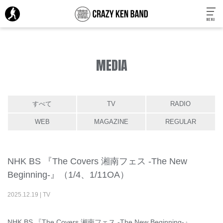
MENU
MEDIA
すべて
TV
RADIO
WEB
MAGAZINE
REGULAR
NHK BS 『The Covers 湘南フェス -The New
Beginning-』（1/4、1/11OA）
2025
.
12
.
19
|
TV
NHK BS 『The Covers 湘南フェス -The New Beginning-』