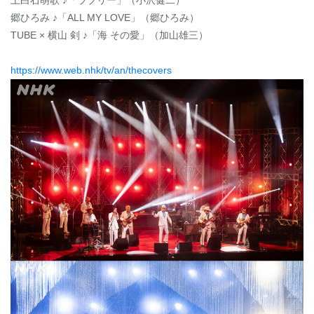
上白石萌歌 ♪「ラブリー」（小沢健二）
郷ひろみ ♪「ALL MY LOVE」（郷ひろみ）
TUBE × 横山 剣 ♪「海 その愛」（加山雄三）
https://www.web.nhk/tv/an/thecovers