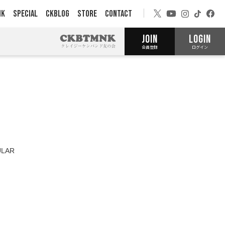
NK
SPECIAL
CKBLOG
STORE
CONTACT
JOIN
LOGIN
会員登録
ログイン
LAR