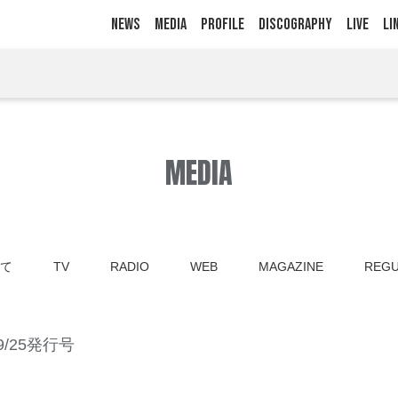
NEWS
MEDIA
PROFILE
DISCOGRAPHY
LIVE
LI
MEDIA
て
TV
RADIO
WEB
MAGAZINE
REGU
9/25発行号