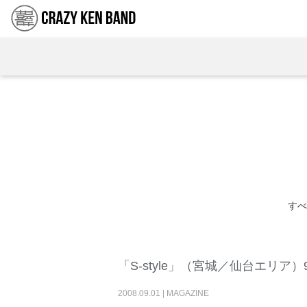
すべ
「S-style」（宮城／仙台エリア）
2008
.
09
.
01
|
MAGAZINE