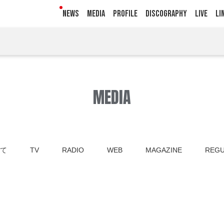
NEWS
MEDIA
PROFILE
DISCOGRAPHY
LIVE
LI
MEDIA
て
TV
RADIO
WEB
MAGAZINE
REGU