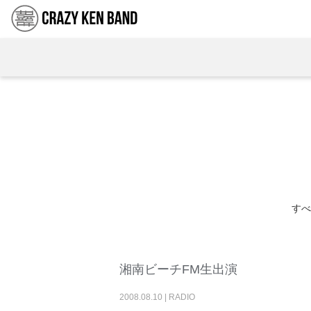
すべ
湘南ビーチFM生出演
2008
.
08
.
10
|
RADIO