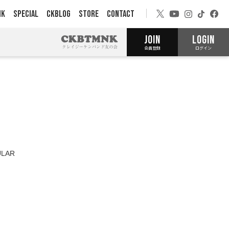
NK
SPECIAL
CKBLOG
STORE
CONTACT
JOIN
LOGIN
会員登録
ログイン
LAR