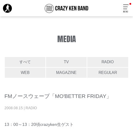
MENU
MEDIA
すべて
TV
RADIO
WEB
MAGAZINE
REGULAR
FMノースウェーブ「MO'BETTER FRIDAY」
2008
.
08
.
15
|
RADIO
13：00～13：20頃crazyken生ゲスト