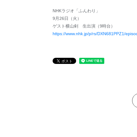
NHKラジオ「ふんわり」
9月26日（火）
ゲスト横山剣 生出演（9時台）
https://www.nhk.jp/p/rs/DXN681PPZ1/epis