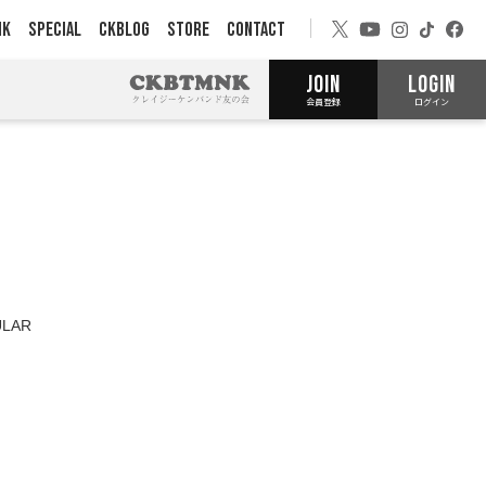
NK
SPECIAL
CKBLOG
STORE
CONTACT
JOIN
LOGIN
会員登録
ログイン
LAR