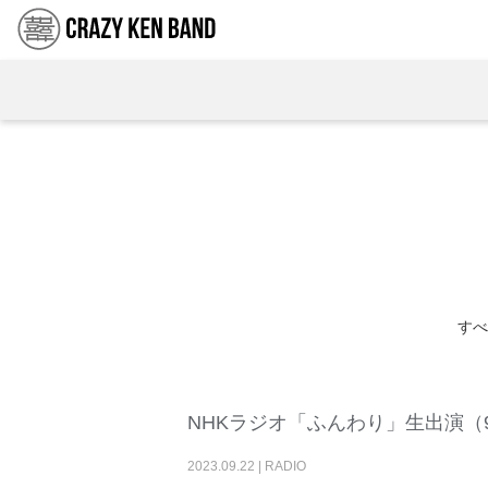
すべ
NHKラジオ「ふんわり」生出演（9/
2023
.
09
.
22
|
RADIO