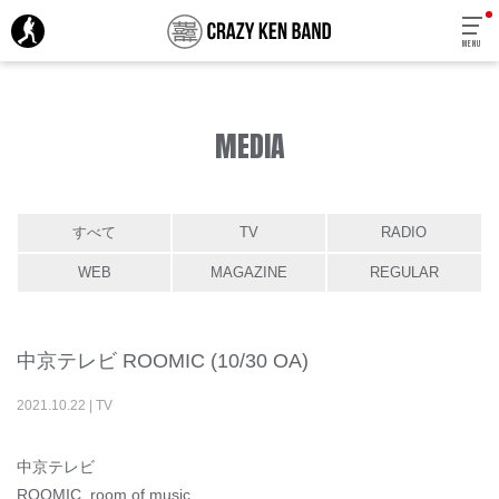
MENU
MEDIA
すべて
TV
RADIO
WEB
MAGAZINE
REGULAR
中京テレビ ROOMIC (10/30 OA)
2021
.
10
.
22
|
TV
中京テレビ
ROOMIC room of music