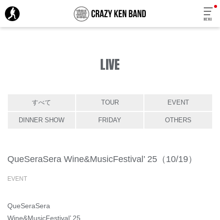
MENU
LIVE
すべて
TOUR
EVENT
DINNER SHOW
FRIDAY
OTHERS
QueSeraSera Wine&MusicFestival’ 25（10/19）
EVENT
QueSeraSera
Wine&MusicFestival’ 25