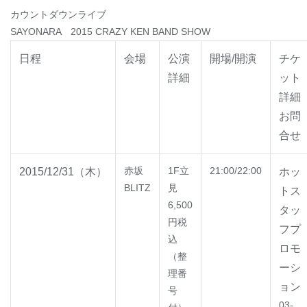
カウントダウンライブ
SAYONARA 2015 CRAZY KEN BAND SHOW
日程
会場
公演
開場/開演
チケ
詳細
ット
詳細
お問
合せ
赤坂
1F立
21:00/22:00
2015/12/31（木）
ホッ
BLITZ
見
トス
6,500
タッ
円税
フプ
込
ロモ
（整
ーシ
理番
ョン
号
03-