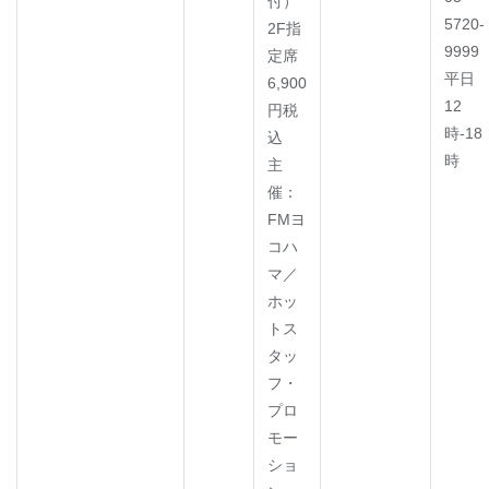
付）
5720-
2F指
9999
定席
平日
6,900
12
円税
時-18
込
時
主
催：
FMヨ
コハ
マ／
ホッ
トス
タッ
フ・
プロ
モー
ショ