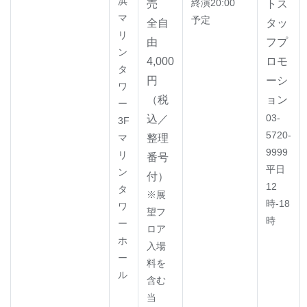
浜
終演20:00
売
トス
マ
予定
全自
タッ
リ
由
フプ
ン
4,000
ロモ
タ
円
ーシ
ワ
（税
ョン
ー
03-
込／
3F
5720-
マ
整理
9999
リ
番号
平日
ン
付）
12
タ
※展
時-18
ワ
望フ
時
ー
ロア
ホ
入場
ー
料を
ル
含む
当