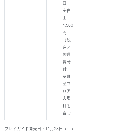
日
全自
由
4,500
円
（税
込／
整理
番号
付）
※展
望フ
ロア
入場
料を
含む
プレイガイド発売日：11月28日（土）