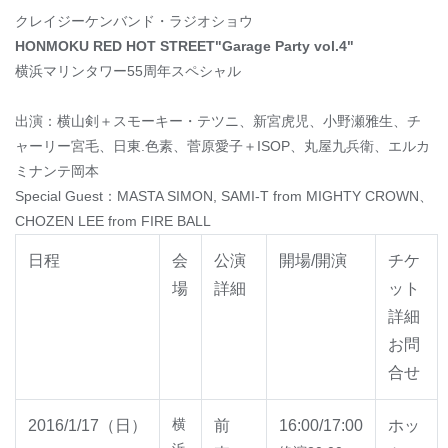
クレイジーケンバンド・ラジオショウ
HONMOKU RED HOT STREET"Garage Party vol.4"
横浜マリンタワー55周年スペシャル
出演：横山剣＋スモーキー・テツニ、新宮虎児、小野瀬雅生、チ
ャーリー宮毛、日東.色素、菅原愛子＋ISOP、丸屋九兵衛、エルカ
ミナンテ岡本
Special Guest：MASTA SIMON, SAMI-T from MIGHTY CROWN、
CHOZEN LEE from FIRE BALL
日程
会
公演
開場/開演
チケ
場
詳細
ット
詳細
お問
合せ
横
2016/1/17（日）
前
16:00/17:00
ホッ