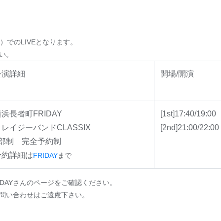
）でのLIVEとなります。
い。
公演詳細
開場/開演
浜長者町FRIDAY
[1st]17:40/19:00
クレイジーバンドCLASSIX
[2nd]21:00/22:00
2部制 完全予約制
予約詳細は
FRIDAY
まで
DAYさんのページをご確認ください。
お問い合わせはご遠慮下さい。