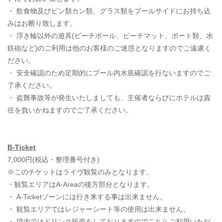
・ 飲食物及びビン類カン類、グラス類をプールサイドにお持ち込
みはお断り致します。
・ 浮き輪以外の遊具(ビーチボール、ビーチマット、ボート類、水
鉄砲など)のご利用は他のお客様のご迷惑となりますのでご遠慮く
ださい。
・ 安全確認のため定期的にプール内水底確認を行ないますのでご
了承ください。
・ 盗難事故等が発生いたしましても、主催者ならびにホテルは責
任を負いかねますのでご了承ください。
B-Ticket
7,000円(税込・整理番号付き)
※このチケットはライヴ観覧のみとなります。
・観覧エリアはA-Areaの後方部分となります。
・ A-Ticketゾーンには行き来する事は出来ません。
・ 観覧エリアではレジャーシート等の使用は出来ません。
・ 場内ではドリンク販売をしておりますのでこちらご利用いただ