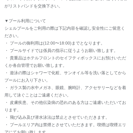
がリストバンドを交換下さい。
▼プール利用について
シェルプールをご利用の際は下記内容を確認し安全性にご留意く
ださい。
・ プールの御利用は(12:00〜18:00)までとなります。
・ プールサイドでは係員の指示に従うようお願い致します。
・ 貴重品はホテルフロントのセイフティボックスにお預けいただ
くか各自管理でお願い致します。
・ 遊泳の際はシャワーで化粧、サンオイル等を洗い落としてから
プールにお入り下さい。
・ ガラス製の水中メガネ、眼鏡、腕時計、アクセサリーなどを着
用して泳ぐことはご遠慮ください。
・ 皮膚疾患、その他伝染病の恐れのある方はご遠慮いただいてお
ります。
・ 飛び込み及び潜水泳法は禁止とさせていただきます。
・ プールエリア内は禁煙とさせていただきます。喫煙は喫煙エリ
アにてお願い致します。