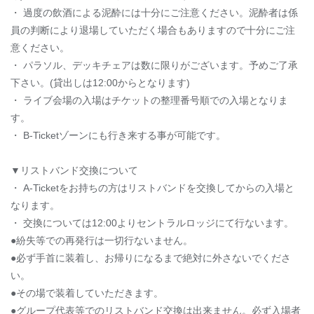
・ 過度の飲酒による泥酔には十分にご注意ください。泥酔者は係
員の判断により退場していただく場合もありますので十分にご注
意ください。
・ パラソル、デッキチェアは数に限りがございます。予めご了承
下さい。(貸出しは12:00からとなります)
・ ライブ会場の入場はチケットの整理番号順での入場となりま
す。
・ B-Ticketゾーンにも行き来する事が可能です。
▼リストバンド交換について
・ A-Ticketをお持ちの方はリストバンドを交換してからの入場と
なります。
・ 交換については12:00よりセントラルロッジにて行ないます。
●紛失等での再発行は一切行ないません。
●必ず手首に装着し、お帰りになるまで絶対に外さないでくださ
い。
●その場で装着していただきます。
●グループ代表等でのリストバンド交換は出来ません。必ず入場者