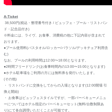
A-Ticket
38,500円(税込・整理番号付き / ビュッフェ・プール・リストバン
ド・記念品付き)
※料金には、ライヴ、お食事、消費税の他に下記内容が含まれて
おります。
●プール使用料(バスタオル/ロッカー/パラソル/デッキチェア利用含
む)
なお、プールの利用時間は12:00〜18:00となります。
●2時間フリードリンク(お食事時間内の13:00〜15:00となります)
●ホテル駐車場をご利用の方には無料券を発行いたします。
(その他)
・ リストバンドに交換をしてからの入場となります(12:00開場 引
換え開始)
・ お食事はビュッフェスタイルですが、一部バーベキューメニュ
ーについてはホテル指定のバーベキューセット(無料/台数制限あ
り)にて各自調理いただくことが可能です。