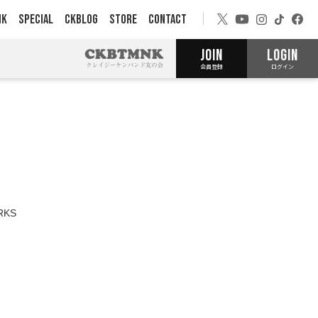
NK
SPECIAL
CKBLOG
STORE
CONTACT
JOIN
LOGIN
会員登録
ログイン
RKS