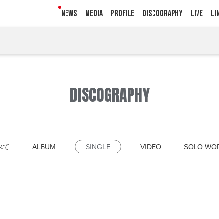
NEWS
MEDIA
PROFILE
DISCOGRAPHY
LIVE
LI
DISCOGRAPHY
べて
ALBUM
SINGLE
VIDEO
SOLO WO