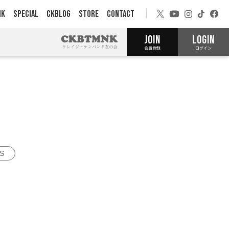
NK
SPECIAL
CKBLOG
STORE
CONTACT
JOIN
LOGIN
会員登録
ログイン
S