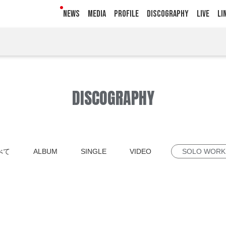
NEWS
MEDIA
PROFILE
DISCOGRAPHY
LIVE
LI
DISCOGRAPHY
べて
ALBUM
SINGLE
VIDEO
SOLO WORK