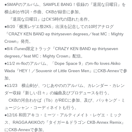
●SMAPのアルバム、SAMPLE BANG！収録の『退屈な日曜日』を
横山剣が作詞・作曲、CKBが録音に参加。
『退屈な日曜日』はCK'S時代の隠れた名作。
●8/20「横濱レゲエ祭2K5」出演を記念しての10吋アナログ
『CRAZY KEN BAND ep thirtyseven degrees／feat MC：Mighty
Crown』発売。
●8/4 iTunes限定トラック『CRAZY KEN BAND ep thirtyseven
degrees／feat MC：Mighty Crown』配信。
●11/2 m-floのアルバム、「Dope Space 9」のm-flo loves Akiko
Wada『HEY！／Souvenir of Little Green Men』にCKB-Annexで参
加。
●11/23 横山剣が、つじあやののアルバム、カレンダー・カレン
ダー収録『新しい日々』の編曲及びプロデュースを行う。
CKBの河合わかば（Tb）がRECに参加、及び、バッキング・ミ
ュージシャン・コーディネイトも行う。
●12/16 和田アキコ・ミーツ・アルティメイト・レゲエ・ミック
ス、RAGGA AKIKOの『タイガー＆ドラゴン CKB-Annex Remix』
にCKB-Annexで参加。