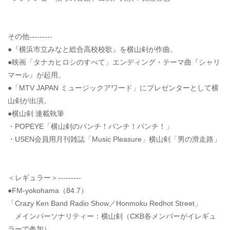
その他---------
●『横浜市立みなと総合高校校歌』を横山剣が作曲。
●映画「タナカヒロシのすべて」エンディング・テーマ曲『シャリ
マール』が起用。
●「MTV JAPAN ミュージックアワード」にプレゼンターとして横
山剣が出演。
●横山剣 連載執筆
・POPEYE「横山剣のパンチ！パンチ！パンチ！」
・USEN会員用月刊雑誌「Music Pleasure」横山剣「男の滑走路」
＜レギュラー＞---------
●FM-yokohama（84.7）
「Crazy Ken Band Radio Show／Honmoku Redhot Street」
メインパーソナリティー：横山剣（CKB各メンバーがイレギュ
ラーで参加）