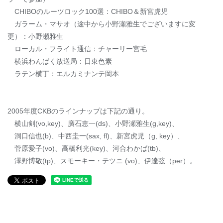
CHIBOのルーツロック100選：CHIBO＆新宮虎児
ガラーム・マサオ（途中から小野瀬雅生でございますに変
更）：小野瀬雅生
ローカル・フライト通信：チャーリー宮毛
横浜わんぱく放送局：日東色素
ラテン横丁：エルカミナンテ岡本
2005年度CKBのラインナップは下記の通り。
横山剣(vo,key)、廣石恵一(ds)、小野瀬雅生(g,key)、
洞口信也(b)、中西圭一(sax, fl)、新宮虎児（g, key）、
菅原愛子(vo)、高橋利光(key)、河合わかば(tb)、
澤野博敬(tp)、スモーキー・テツニ (vo)、伊達弦（per）。