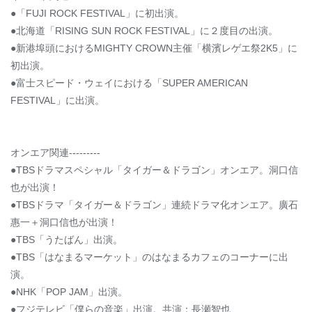
●「FUJI ROCK FESTIVAL」に初出演。
●北海道「RISING SUN ROCK FESTIVAL」に２度目の出演。
●新港埠頭におけるMIGHTY CROWN主催「横濱レゲエ祭2K5」に
初出演。
●富士スピード・ウェイにおける「SUPER AMERICAN
FESTIVAL」に出演。
オンエア関連---------
●TBSドラマスペシャル「タイガー＆ドラゴン」オンエア。洞口信
也が出演！
●TBSドラマ「タイガー＆ドラゴン」連続ドラマ化オンエア。廣石
惠一＋洞口信也が出演！
●TBS「うたばん」出演。
●TBS「はなまるマーケット」のはなまるカフェのコーナーに出
演。
●NHK「POP JAM」出演。
●フジテレビ「僕らの音楽」出演。共演：長瀬智也