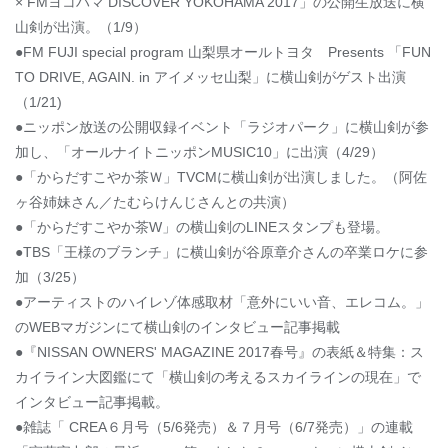
× FMヨコハマ DISCOVER YOKOHAMA 2017」の公開生放送に横
山剣が出演。（1/9）
●FM FUJI special program 山梨県オールトヨタ Presents 「FUN
TO DRIVE, AGAIN. in アイメッセ山梨」に横山剣がゲスト出演
（1/21)
●ニッポン放送の公開収録イベント「ラジオパーク」に横山剣が参
加し、「オールナイトニッポンMUSIC10」に出演（4/29）
●「からだすこやか茶Ｗ」TVCMに横山剣が出演しました。（阿佐
ヶ谷姉妹さん／たむらけんじさんとの共演）
●「からだすこやか茶W」の横山剣のLINEスタンプも登場。
●TBS「王様のブランチ」に横山剣が谷原章介さんの卒業ロケに参
加（3/25）
●アーティストのハイレゾ体感取材「意外にいい音、エレコム。」
のWEBマガジンにて横山剣のインタビュー記事掲載
●『NISSAN OWNERS' MAGAZINE 2017春号』の表紙＆特集：ス
カイライン大図鑑にて「横山剣の考えるスカイラインの現在」で
インタビュー記事掲載。
●雑誌「 CREA６月号（5/6発売）＆７月号（6/7発売）」の連載