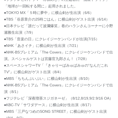
「地球が一回転する間に」起用されました。
●TOKYO MX「５時に夢中」に横山剣が生出演（6/6）
●TBS「谷原章介の25時ごはん」に横山剣がゲスト出演（6/14）
●日本テレビ「誰だって波瀾爆笑」巷のハランさんコーナーに小野
瀬雅生出演（7/9）
●TBS「音楽の日」にクレイジーケンバンドが出演(7/15）
●NHK「あさイチ」に横山剣が生出演（7/21）
●NHK-BSプレミアム「The Covers」にクレイジーケンバンドで出
演。スペシャルゲストは宮藤官九郎さん！（7/28）
●スペースシャワーTV「『きゃりーぱみゅぱみゅの“なんだこれ
TV”』に横山剣がゲスト出演（8/4）
●MBS「ちちんぷいぷい」に横山剣が生出演（8/10）
●NHK-BSプレミアム「The Covers」にクレイジーケンバンドで出
演（8/1）
●フジテレビ「深夜喫茶スジガネーゼ」（8/12,8/19,9/2.9/16 OA）
●KBC-TV「サワダデース」に横山剣が生出演（8/17）
●MBS「三戸なつめのSONG STREET」に横山剣がゲスト出演