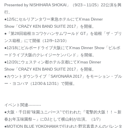
Presented by NISHIHARA SHOKAI」（9/23～11/25）22公演を興
行。
●12/5にセルリアンタワー東急ホテルにてX’mas Dinner
Show「CRAZY KEN BAND SUITE 2017」を開催。
●『第28回箱根ヨコワケハンサムワールド GT』を箱根「ザ・プリ
ンス箱根」にて開催（12/9~12/10）
●12/18にビルボードライブ大阪にてX’mas Dinner Show「ビルボ
ードライブ大阪のクレイジーケンバンド」を開催。
●12/20にウェスティン都ホテル京都にてX’mas Dinner
Show「CRAZY KEN BAND SUITE 2017」を開催。
●カウントダウンライブ「SAYONARA 2017」をモーション・ブル
ー・ヨコハマ（12/30＆12/31）で開催。
イベント関連---------
●大阪・千日前”味園ユニバース”で行われた『電撃的大阪！！～新
春お年玉味園祭～』にDJとして横山剣が出演。（1/7）
●MOTION BLUE YOKOHAMAで行われた野宮真貴さんのバレンタ