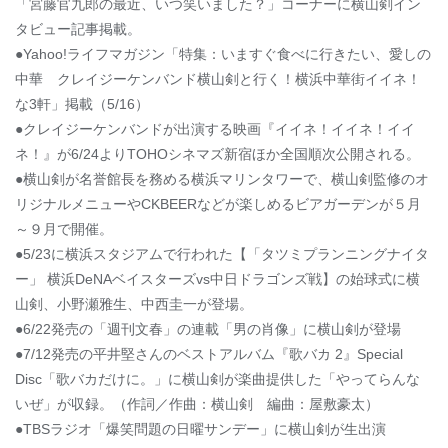
「宮藤官九郎の最近、いつ笑いました？」コーナーに横山剣イン
タビュー記事掲載。
●Yahoo!ライフマガジン「特集：いますぐ食べに行きたい、愛しの
中華 クレイジーケンバンド横山剣と行く！横浜中華街イイネ！
な3軒」掲載（5/16）
●クレイジーケンバンドが出演する映画『イイネ！イイネ！イイ
ネ！』が6/24よりTOHOシネマズ新宿ほか全国順次公開される。
●横山剣が名誉館長を務める横浜マリンタワーで、横山剣監修のオ
リジナルメニューやCKBEERなどが楽しめるビアガーデンが５月
～９月で開催。
●5/23に横浜スタジアムで行われた【「タツミプランニングナイタ
ー」 横浜DeNAベイスターズvs中日ドラゴンズ戦】の始球式に横
山剣、小野瀬雅生、中西圭一が登場。
●6/22発売の「週刊文春」の連載「男の肖像」に横山剣が登場
●7/12発売の平井堅さんのベストアルバム『歌バカ 2』Special
Disc「歌バカだけに。」に横山剣が楽曲提供した「やってらんな
いぜ」が収録。（作詞／作曲：横山剣 編曲：屋敷豪太）
●TBSラジオ「爆笑問題の日曜サンデー」に横山剣が生出演