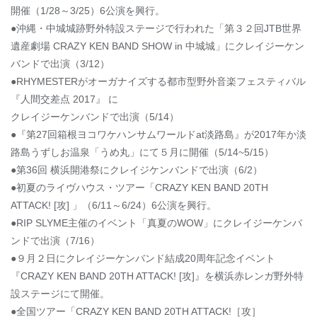
開催（1/28～3/25）6公演を興行。
●沖縄・中城城跡野外特設ステージで行われた「第３２回JTB世界
遺産劇場 CRAZY KEN BAND SHOW in 中城城」にクレイジーケン
バンドで出演（3/12）
●RHYMESTERがオーガナイズする都市型野外音楽フェスティバル
『人間交差点 2017』 に
クレイジーケンバンドで出演（5/14）
●『第27回箱根ヨコワケハンサムワールドat淡路島』が2017年か淡
路島うずしお温泉「うめ丸」にて５月に開催（5/14~5/15）
●第36回 横浜開港祭にクレイジケンバンドで出演（6/2）
●初夏のライヴハウス・ツアー「CRAZY KEN BAND 20TH
ATTACK! [攻] 」（6/11～6/24）6公演を興行。
●RIP SLYME主催のイベント「真夏のWOW」にクレイジーケンバ
ンドで出演（7/16）
●９月２日にクレイジーケンバンド結成20周年記念イベント
『CRAZY KEN BAND 20TH ATTACK! [攻]』を横浜赤レンガ野外特
設ステージにて開催。
●全国ツアー「CRAZY KEN BAND 20TH ATTACK!［攻］