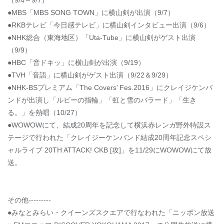
（9/4～9/7）
●MBS「MBS SONG TOWN」に横山剣が出演（9/7）
●RKBテレビ「今日感テレビ」に横山剣インタビュー出演（9/6）
●NHK総合（東海地区）「Uta-Tube」に横山剣がゲスト出演
（9/9）
●HBC「音ドキッ」に横山剣が出演（9/19）
●TVH「音語」に横山剣がゲスト出演（9/22＆9/29）
●NHK-BSプレミアム「The Covers’ Fes.2016」にクレイジケンバ
ンドが出演し「ルビーの指輪」「虹と雪のバラード」「生き
る。」を熱唱（10/27）
●WOWOWにて、結成20周年を記念して横浜赤レンガ野外特設ス
テージで行われた「クレイジーケンバンド結成20周年記念スペシ
ャルライブ 20TH ATTACK! CKB [攻]」を11/29にWOWOWにて放
送。
その他---------
●みなとみらい・クイーンズスクエアで行なわれた「ニッポン放送