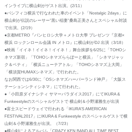
インライブに横山剣がゲスト出演。(2/11）
●パシフィコ横浜で行なわれた車のイベント「Nostalgic 2days」に
横山剣が伝説のレーサー”黒い稲妻”桑島正美さんとスペシャル対談
で出演。(2/19）
●京都METRO『バンヒロシ大学＋メトロ大學 プレゼンツ『京都×
横浜 ロックンロール会議 IN メトロ』に横山剣がDJ 出演（3/18）
●映画「イイネ！イイネ！イイネ！」舞台挨拶を6/25に「TOHOシ
ネマズ新宿」「TOHOシネマズららぽーと横浜」「シネマジャッ
ク＆ベティ」「横浜ニューテアトル」「TOHOシネマズ上大岡」
「横須賀HUMAXシネマズ」で行われた。
なお関西では6/30に「OSシネマズハーバーランド神戸」「大阪ス
テーションシティシネマ」にて行われた。
●「小田原ダイナシティ サマーパラダイス2017」にてIKURA &
Funkeestyleのスペシャルゲストで 横山剣＆小野瀬雅生が出演
●富士スピードウェイで行われる「IKURA’S AMERICAN
FESTIVAL2017」にIKURA & Funkeestyle のスペシャルゲストで横
山剣＆小野瀬雅生が出演。（7/23）
●横山剣によるアルバム「CRAZY KEN BAND ALL TIME BEST