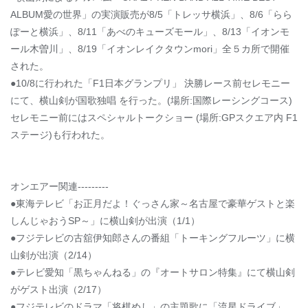
ALBUM愛の世界」の実演販売が8/5「トレッサ横浜」、8/6「らら
ぽーと横浜」、8/11「あべのキューズモール」、8/13「イオンモ
ール木曽川」、8/19「イオンレイクタウンmori」全５カ所で開催
された。
●10/8に行われた「F1日本グランプリ」 決勝レース前セレモニー
にて、横山剣が国歌独唱 を行った。(場所:国際レーシングコース)
セレモニー前にはスペシャルトークショー (場所:GPスクエア内 F1
ステージ)も行われた。
オンエアー関連---------
●東海テレビ「お正月だよ！ぐっさん家～名古屋で豪華ゲストと楽
しんじゃおうSP～」に横山剣が出演（1/1）
●フジテレビの古舘伊知郎さんの番組「トーキングフルーツ」に横
山剣が出演（2/14）
●テレビ愛知「黒ちゃんねる」の『オートサロン特集』にて横山剣
がゲスト出演（2/17）
●フジテレビのドラマ「将棋めし」の主題歌に「流星ドライブ」