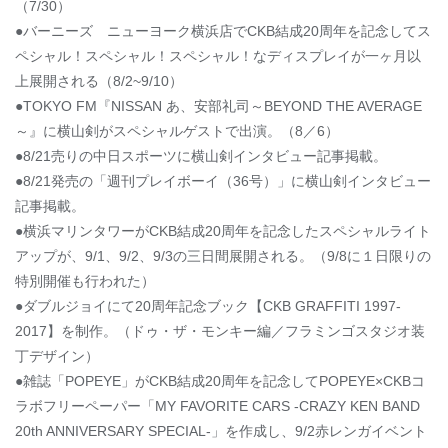
（7/30）
●バーニーズ ニューヨーク横浜店でCKB結成20周年を記念してス
ペシャル！スペシャル！スペシャル！なディスプレイが一ヶ月以
上展開される（8/2~9/10）
●TOKYO FM『NISSAN あ、安部礼司～BEYOND THE AVERAGE
～』に横山剣がスペシャルゲストで出演。（8／6）
●8/21売りの中日スポーツに横山剣インタビュー記事掲載。
●8/21発売の「週刊プレイボーイ（36号）」に横山剣インタビュー
記事掲載。
●横浜マリンタワーがCKB結成20周年を記念したスペシャルライト
アップが、9/1、9/2、9/3の三日間展開される。（9/8に１日限りの
特別開催も行われた）
●ダブルジョイにて20周年記念ブック【CKB GRAFFITI 1997-
2017】を制作。（ドゥ・ザ・モンキー編／フラミンゴスタジオ装
丁デザイン）
●雑誌「POPEYE」がCKB結成20周年を記念してPOPEYE×CKBコ
ラボフリーペーパー「MY FAVORITE CARS -CRAZY KEN BAND
20th ANNIVERSARY SPECIAL-」を作成し、9/2赤レンガイベント