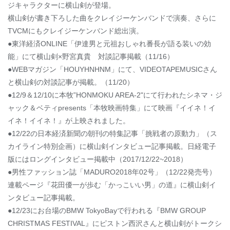
ジキャラクターに横山剣が登場。
横山剣が書き下ろした曲をクレイジーケンバンドで演奏、さらに
TVCMにもクレイジーケンバンド総出演。
●東洋経済ONLINE「伊達男と元祖おしゃれ番長が語る装いの効
能」にて横山剣×野宮真貴 対談記事掲載（11/16）
●WEBマガジン「HOUYHNHNM」にて、VIDEOTAPEMUSICさん
と横山剣の対談記事が掲載。（11/20）
●12/9＆12/10に本牧”HONMOKU AREA-2"にて行われたシネマ・ジ
ャック＆ベティpresents「本牧映画特集」にて映画『イイネ！イ
イネ！イイネ！』が上映されました。
●12/22の日本経済新聞の朝刊の特集記事「挑戦者の原動力」（ス
カイライン特別企画）に横山剣インタビュー記事掲載。日経電子
版にはロングインタビュー掲載中（2017/12/22~2018）
●男性ファッション誌「MADURO2018年02号」（12/22発売号）
連載ページ『花田優一が歩む「かっこいい男」の道』に横山剣イ
ンタビュー記事掲載。
●12/23にお台場のBMW TokyoBayで行われる『BMW GROUP
CHRISTMAS FESTIVAL』にピストン西沢さんと横山剣がトークシ