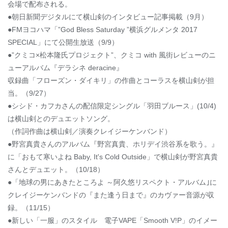
会場で配布される。
●朝日新聞デジタルにて横山剣のインタビュー記事掲載（9月）
●FMヨコハマ「”God Bless Saturday ”横浜グルメンタ 2017
SPECIAL」にて公開生放送（9/9）
●”クミコ×松本隆氏プロジェクト”、クミコ with 風街レビューのニ
ューアルバム『デラシネ deracine』
収録曲「フローズン・ダイキリ」の作曲とコーラスを横山剣が担
当。（9/27）
●シシド・カフカさんの配信限定シングル「羽田ブルース」(10/4)
は横山剣とのデュエットソング。
（作詞作曲は横山剣／演奏クレイジーケンバンド）
●野宮真貴さんのアルバム『野宮真貴、ホリデイ渋谷系を歌う。』
に「おもて寒いよね Baby, It's Cold Outside」で横山剣が野宮真貴
さんとデュエット。（10/18）
●「地球の男にあきたところよ ～阿久悠リスペクト・アルバム｣に
クレイジーケンバンドの『また逢う日まで』のカヴァー音源が収
録。（11/15）
●新しい「一服」のスタイル 電子VAPE「Smooth V!P」のイメー