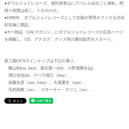
●ダブルジョイレコーズ、港区南青山にアパレル会社ごと移転。間
借り状態は続く。トホホのホ。
●1996年、ダブルジョイレコーズとして念願の専用オフィスを渋谷
区笹塚に開設。
●カー雑誌「CALマガジン」にダブルジョイレコーズの広告ページ
を掲載し、CD、アナログ、グッズ等の通信販売をスタート。
第三期CK'Sラインナップは下記の通り。
横山剣(vo, key)、廣石惠一(ds)、小野瀬雅生(g)、
洞口信也(b)、ゲバラ堀江（key）、
加藤友彦（sax, harp）、古屋夏生（sax）、
毛利真帆（vo）、スモーキー・テツニ（vo）。