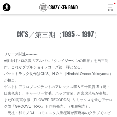
MENU
CK'S／第三期（1995～1997）
リリース関連---------
●横山剣ソロ名義のアルバム『クレイジーケンの世界』を自主制
作。これがダブルジョイレコーズ第一弾となる。
バックトラック制作はCK'S、H.O.Y.（Hiroishi-Onose-Yokoyama）
が担当。
ゲストにアフロプレジデントのアレックス李＆五十嵐義博（現・
日東色素）、チャーリー宮毛、ハッフ古閑、新宮虎児らが参加。
またDJ高宮永徹（FLOWER RECORDS）リミックスを含むアナロ
グ盤『GROOVE TRAX』も同時発売。（現在完売）。
元祖・和モノDJ、コモエスタ八重樫等が西麻布のクラブでスピ