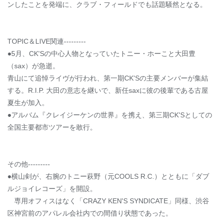
ンしたことを発端に、クラブ・フィールドでも話題騒然となる。
TOPIC＆LIVE関連---------
●5月、CK'Sの中心人物となっていたトニー・ホーこと大田豊
（sax）が急逝。
青山にて追悼ライヴが行われ、第一期CK'Sの主要メンバーが集結
する。R.I.P. 大田の意志を継いで、新任saxに彼の後輩である古屋
夏生が加入。
●アルバム『クレイジーケンの世界』を携え、第三期CK'Sとしての
全国主要都市ツアーを敢行。
その他---------
●横山剣が、右腕のトニー萩野（元COOLS R.C.）とともに「ダブ
ルジョイレコーズ」を開設。
専用オフィスはなく「CRAZY KEN'S SYNDICATE」同様、渋谷
区神宮前のアパレル会社内での間借り状態であった。