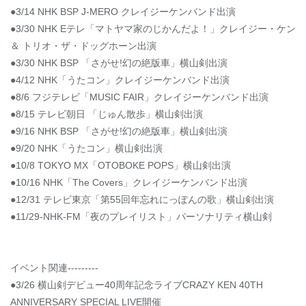
●3/14 NHK BSP J-MERO クレイジーケンバンド出演
●3/30 NHK Eテレ「マトヤマ家のじかんだよ！」クレイジー・ケン
＆ トリオ・ザ・ドッグホーン出演
●3/30 NHK BSP 「さがせ!幻の絶版車」横山剣出演
●4/12 NHK「うたコン」クレイジーケンバンド出演
●8/6 フジテレビ「MUSIC FAIR」クレイジーケンバンド出演
●8/15 テレビ朝日 「じゅん散歩」横山剣出演
●9/16 NHK BSP 「さがせ!幻の絶版車」横山剣出演
●9/20 NHK「うたコン」横山剣出演
●10/8 TOKYO MX「OTOBOKE POPS」横山剣出演
●10/16 NHK「The Covers」クレイジーケンバンド出演
●12/31 テレビ東京「第55回年忘れにっぽんの歌」横山剣出演
●11/29-NHK-FM「夜のプレイリスト」パーソナリティ横山剣
イベント関連---------
●3/26 横山剣デビュー40周年記念ライブCRAZY KEN 40TH
ANNIVERSARY SPECIAL LIVE開催