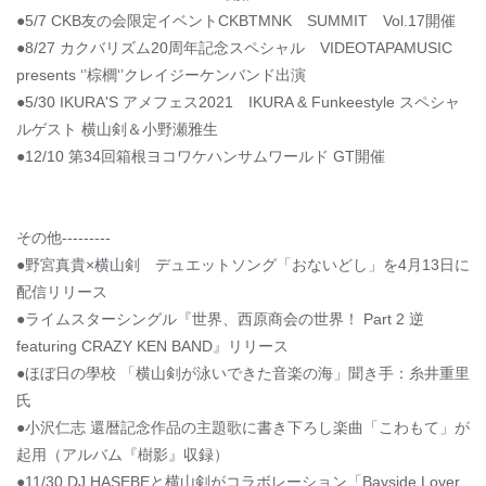
●5/7 CKB友の会限定イベントCKBTMNK SUMMIT Vol.17開催
●8/27 カクバリズム20周年記念スペシャル VIDEOTAPAMUSIC
presents ‘’棕櫚‘’クレイジーケンバンド出演
●5/30 IKURA'S アメフェス2021 IKURA & Funkeestyle スペシャ
ルゲスト 横山剣＆小野瀬雅生
●12/10 第34回箱根ヨコワケハンサムワールド GT開催
その他---------
●野宮真貴×横山剣 デュエットソング「おないどし」を4月13日に
配信リリース
●ライムスターシングル『世界、西原商会の世界！ Part 2 逆
featuring CRAZY KEN BAND』リリース
●ほぼ日の學校 「横山剣が泳いできた音楽の海」聞き手：糸井重里
氏
●小沢仁志 還暦記念作品の主題歌に書き下ろし楽曲「こわもて」が
起用（アルバム『樹影』収録）
●11/30 DJ HASEBEと横山剣がコラボレーション「Bayside Lover