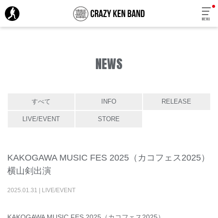
MENU
NEWS
すべて
INFO
RELEASE
LIVE/EVENT
STORE
KAKOGAWA MUSIC FES 2025（カコフェス2025）
横山剣出演
2025
.
01
.
31
|
LIVE/EVENT
KAKOGAWA MUSIC FES 2025（カコフェス2025）