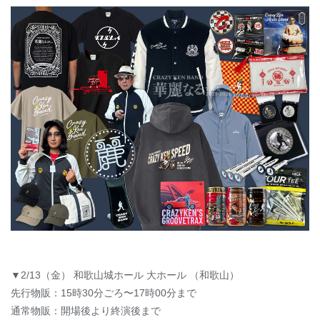
▼2/13（金） 和歌山城ホール 大ホール （和歌山）
先行物販：15時30分ごろ〜17時00分まで
通常物販：開場後より終演後まで