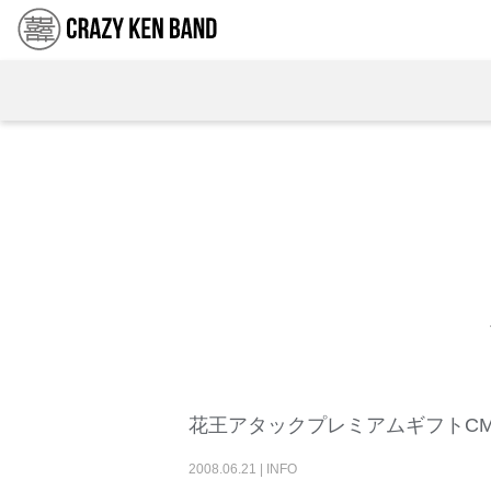
花王アタックプレミアムギフトC
2008
.
06
.
21
|
INFO