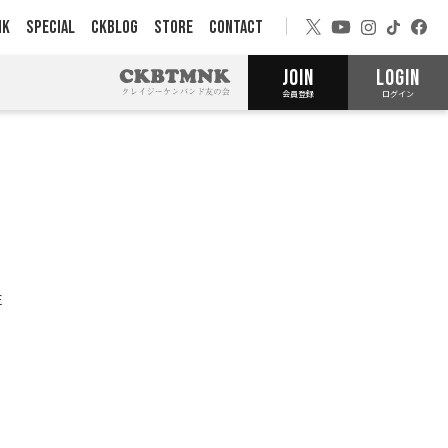
NK
SPECIAL
CKBLOG
STORE
CONTACT
JOIN
LOGIN
会員登録
ログイン
E