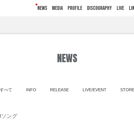
NEWS
MEDIA
PROFILE
DISCOGRAPHY
LIVE
LI
NEWS
すべて
INFO
RELEASE
LIVE/EVENT
STOR
Mソング