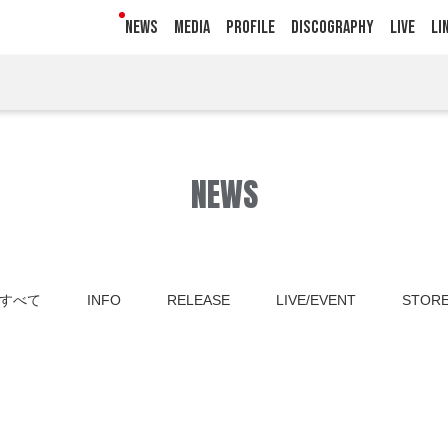
NEWS
MEDIA
PROFILE
DISCOGRAPHY
LIVE
LI
NEWS
すべて
INFO
RELEASE
LIVE/EVENT
STOR