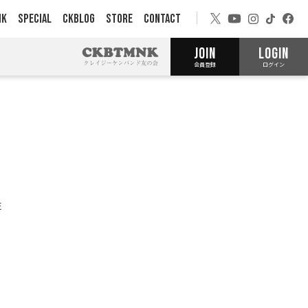
NK
SPECIAL
CKBLOG
STORE
CONTACT
JOIN
LOGIN
会員登録
ログイン
E