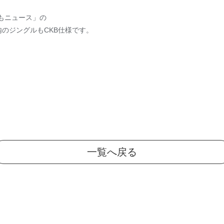
どもニュース」の
内のジングルもCKB仕様です。
！
一覧へ戻る