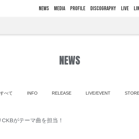
NEWS
MEDIA
PROFILE
DISCOGRAPHY
LIVE
LI
NEWS
すべて
INFO
RELEASE
LIVE/EVENT
STOR
りCKBがテーマ曲を担当！