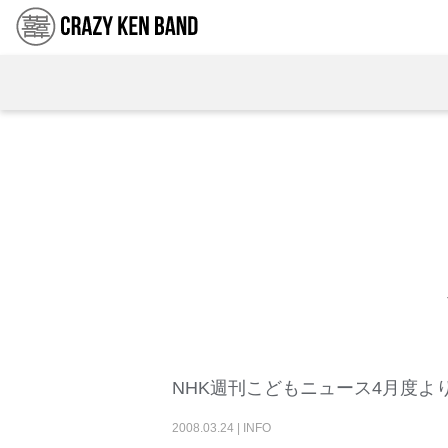
NHK週刊こどもニュース4月度よ
2008
.
03
.
24
|
INFO