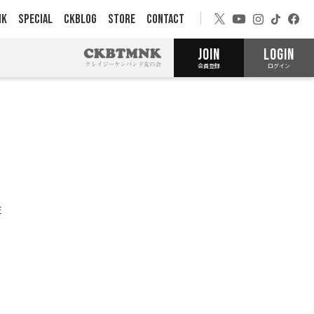
NK
SPECIAL
CKBLOG
STORE
CONTACT
JOIN
LOGIN
会員登録
ログイン
E