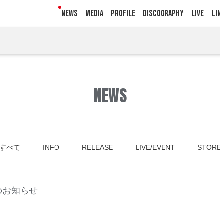
NEWS
MEDIA
PROFILE
DISCOGRAPHY
LIVE
LI
NEWS
すべて
INFO
RELEASE
LIVE/EVENT
STOR
開催のお知らせ