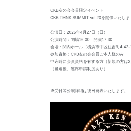
CKB友の会会員限定イベント
CKB TMNK SUMMIT vol.20を開催いたし
公演日：2025年4月27日（日）
公演時間：開場16:00 開演17:30
会場：関内ホール（横浜市中区住吉町4-42-
参加資格：CKB友の会会員ご本人様のみ
申込時に会員資格を有する方（新規の方は
（当選後、連席申請制度あり）
※受付等公演詳細は後日発表いたします。