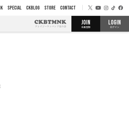
NK
SPECIAL
CKBLOG
STORE
CONTACT
JOIN
LOGIN
会員登録
ログイン
E