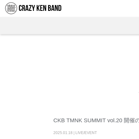
CKB TMNK SUMMIT vol.20 
2025
.
01
.
18
|
LIVE/EVENT