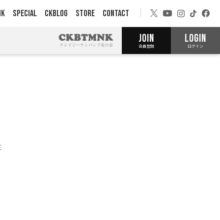
NK
SPECIAL
CKBLOG
STORE
CONTACT
JOIN
LOGIN
会員登録
ログイン
E