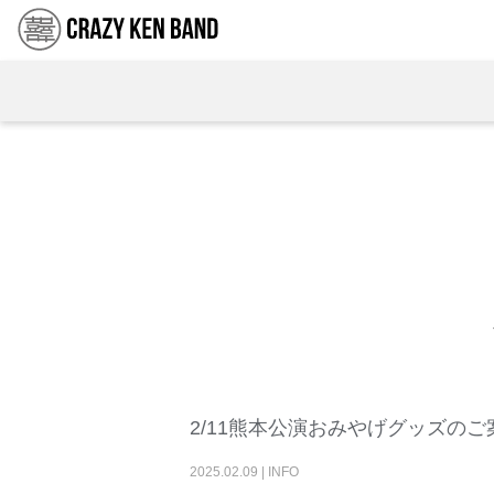
2/11熊本公演おみやげグッズのご
2025
.
02
.
09
|
INFO