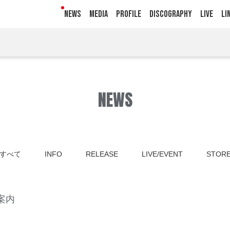
NEWS
MEDIA
PROFILE
DISCOGRAPHY
LIVE
LI
NEWS
すべて
INFO
RELEASE
LIVE/EVENT
STOR
案内