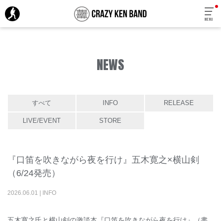
MENU
NEWS
すべて
INFO
RELEASE
LIVE/EVENT
STORE
『口笛を吹きながら夜を行け』五木寛之×横山剣
（6/24発売）
2026
.
06
.
01
|
INFO
五木寛之氏と横山剣の激談本『口笛を吹きながら夜を行け』（書