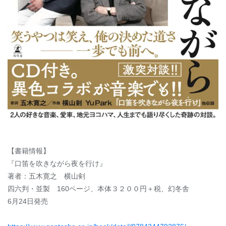
【書籍情報】
『口笛を吹きながら夜を行け』
著者：五木寛之 横山剣
四六判・並製 160ページ、本体３２００円＋税、幻冬舎
6月24日発売