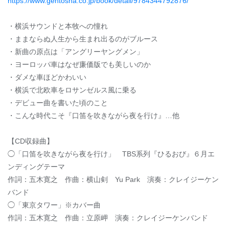
https://www.gentosha.co.jp/book/detail/9784344792876/
・横浜サウンドと本牧への憧れ
・ままならぬ人生から生まれ出るのがブルース
・新曲の原点は「アングリーヤングメン」
・ヨーロッパ車はなぜ廉価版でも美しいのか
・ダメな車ほどかわいい
・横浜で北欧車をロサンゼルス風に乗る
・デビュー曲を書いた頃のこと
・こんな時代こそ『口笛を吹きながら夜を行け』…他
【CD収録曲】
◯「口笛を吹きながら夜を行け」 TBS系列『ひるおび』６月エ
ンディングテーマ
作詞：五木寛之 作曲：横山剣 Yu Park 演奏：クレイジーケン
バンド
◯「東京タワー」※カバー曲
作詞：五木寛之 作曲：立原岬 演奏：クレイジーケンバンド