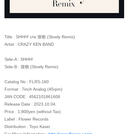
Title : SHHH! c/w 接吻 (Slowly Remix)
Artist : CRAZY KEN BAND
Side-A : SHHH!
Side-B : 接吻 (Slowly Remix)
Catalog No : FLRS-160
Format : 7inch Analog (45rpm)
JAN CODE : 4562101861608
Release Date : 2023.10.04.
Price : 1,800yen (without Tax)
Label : Flower Records
Distribution : Toyo Kasei