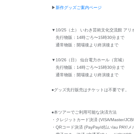
▶
新作グッズご案内ページ
▼10/25（土） いわき芸術文化交流館 ア
先行物販：14時ごろ〜15時30分まで
通常物販：開場後より終演後まで
▼10/26（日） 仙台電力ホール（宮城）
先行物販：14時ごろ〜15時30分まで
通常物販：開場後より終演後まで
●グッズ先行販売はチケットは不要です。
●本ツアーでご利用可能な決済方法
・クレジットカード決済 (VISA/Master/JCB/
・QRコード決済 (PayPay/d払い/au PAY/