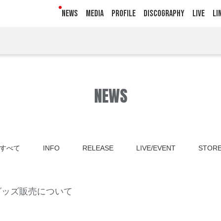
NEWS
MEDIA
PROFILE
DISCOGRAPHY
LIVE
LI
NEWS
すべて
INFO
RELEASE
LIVE/EVENT
STOR
グッズ販売について