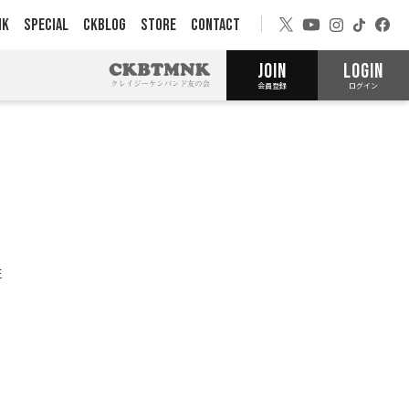
NK
SPECIAL
CKBLOG
STORE
CONTACT
JOIN
LOGIN
会員登録
ログイン
E