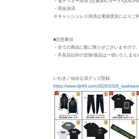
・電子マネー決済 (交通系ICカード/QUICPay/
・現金決済
※キャッシュレス決済は電波状況によりご
■注意事項
・全ての商品に数に限りがございますので
・不良品以外の交換/返品は一切いたしませ
いわき／仙台公演グッズ型録
https://www.djr69.com/2025/1025_iwakisend