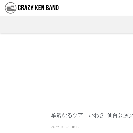
華麗なるツアーいわき･仙台公演
2025
.
10
.
23
|
INFO