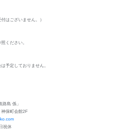
受付はございません。）
参照ください。
会は予定しておりません。
淡路島 係」
5 神保町会館2F
nko.com
土日祝休