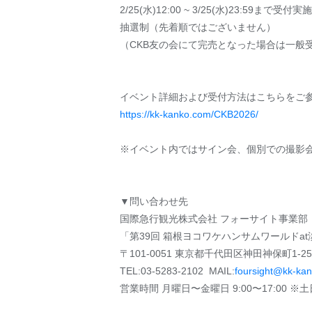
2/25(⽔)12:00 ~ 3/25(⽔)23:59まで受付実施
抽選制（先着順ではございません）
（CKB友の会にて完売となった場合は一般
イベント詳細および受付方法はこちらをご
https://kk-kanko.com/CKB2026/
※イベント内ではサイン会、個別での撮影
▼問い合わせ先
国際急行観光株式会社 フォーサイト事業部
「第39回 箱根ヨコワケハンサムワールドat
〒101-0051 東京都千代田区神田神保町1-2
TEL:03-5283-2102 MAIL:
foursight@kk-ka
営業時間 月曜日〜金曜日 9:00〜17:00 ※