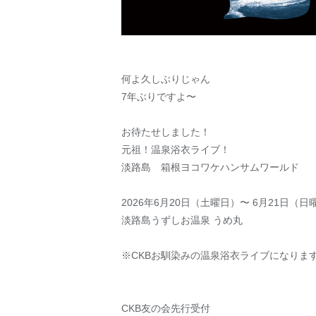
何よ久しぶりじゃん
7年ぶりですよ〜
お待たせしました！
元祖！温泉浴衣ライブ！
淡路島 箱根ヨコワケハンサムワールド
2026年6⽉20⽇（⼟曜⽇）〜 6⽉21⽇（⽇
淡路島うずしお温泉 うめ丸
※CKBお馴染みの温泉浴衣ライブになりま
CKB友の会先行受付