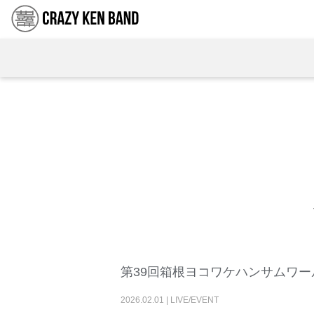
第39回箱根ヨコワケハンサムワー
2026
.
02
.
01
|
LIVE/EVENT