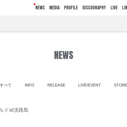
NEWS
MEDIA
PROFILE
DISCOGRAPHY
LIVE
LI
NEWS
すべて
INFO
RELEASE
LIVE/EVENT
STOR
ルドat淡路島