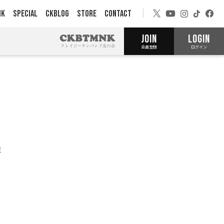
NK
SPECIAL
CKBLOG
STORE
CONTACT
JOIN
LOGIN
会員登録
ログイン
E