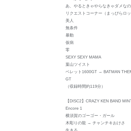
あ、やるときゃやらなきゃダメなの
リクエストコーナー（まっぴらロック
美人
無条件
暴動
仮病
零
SEXY SEXY MAMA
葉山ツイスト
ベレット1600GT → BATMAN THE
GT
（収録時間約119分）
【DISC2】CRAZY KEN BAND MI
Encore 1
横須賀のゴーゴー・ガール
木彫りの龍 → チャンチキおけさ
生きる。