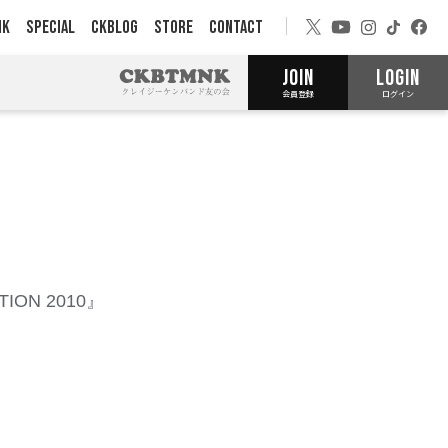
NK
SPECIAL
CKBLOG
STORE
CONTACT
JOIN
LOGIN
会員登録
ログイン
ION 2010』