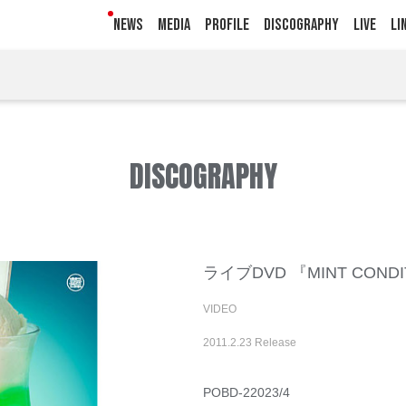
NEWS
MEDIA
PROFILE
DISCOGRAPHY
LIVE
LI
DISCOGRAPHY
ライブDVD 『MINT CONDIT
VIDEO
2011.2.23 Release
POBD-22023/4