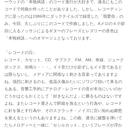
ーウッドの「本牧綺談」のコード進行が大好きで、過去にもこの
コードで何曲か作ったことがありました。しかし、レコーディン
グに至ったのは1986年にダックテイルズで録音した「我爱你」の
み。今回、久しぶりにこのコードで作曲しました。Aメロの４小節
目に入るノッサンによるギターのフレーズとレズリーの音色は
「本牧綺談」へのオマージュとなっております。
「レコードの日」
レコード、カセット、CD、サブスク、FM、AM、有線、ジューク
ボックス、街鳴り・・・。イイ音だけが必ずしもイイ音であると
は限らないし、メディアに関係なく刺さる音楽ってありますよ
ね。強烈に刺さるのも、低温火傷みたいにジワジワ効いて来るの
もある。音響工学的にアナログ・レコードの音が本当にいいのか
どうかはともかくとして「好きなんだよ」に勝るものはないです
よね。またレコード屋さんで餌箱を漁るという行為や、レコード
に針を落とす行為や、そのスクラッチ・ノイズに言い知れぬ郷愁
を覚えるというのもありますよね。この曲、適当に鍵盤を弾いて
たらメロディーと一緒に「セシルカット」というフレーズが浮か