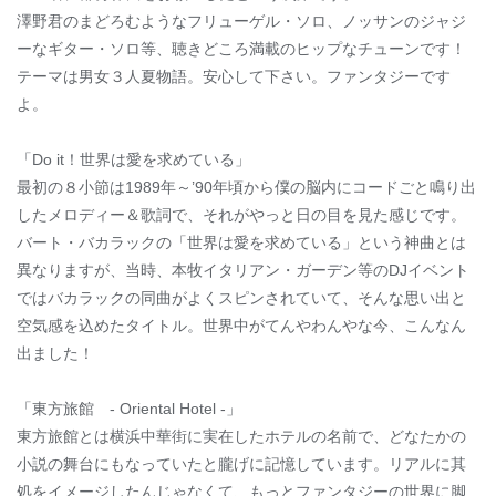
澤野君のまどろむようなフリューゲル・ソロ、ノッサンのジャジ
ーなギター・ソロ等、聴きどころ満載のヒップなチューンです！
テーマは男女３人夏物語。安心して下さい。ファンタジーです
よ。
「Do it！世界は愛を求めている」
最初の８小節は1989年～’90年頃から僕の脳内にコードごと鳴り出
したメロディー＆歌詞で、それがやっと日の目を見た感じです。
バート・バカラックの「世界は愛を求めている」という神曲とは
異なりますが、当時、本牧イタリアン・ガーデン等のDJイベント
ではバカラックの同曲がよくスピンされていて、そんな思い出と
空気感を込めたタイトル。世界中がてんやわんやな今、こんなん
出ました！
「東方旅館 - Oriental Hotel -」
東方旅館とは横浜中華街に実在したホテルの名前で、どなたかの
小説の舞台にもなっていたと朧げに記憶しています。リアルに其
処をイメージしたんじゃなくて、もっとファンタジーの世界に脚