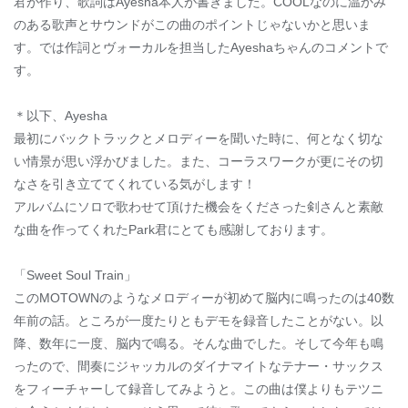
君が作り、歌詞はAyesha本人が書きました。COOLなのに温かみ
のある歌声とサウンドがこの曲のポイントじゃないかと思いま
す。では作詞とヴォーカルを担当したAyeshaちゃんのコメントで
す。
＊以下、Ayesha
最初にバックトラックとメロディーを聞いた時に、何となく切な
い情景が思い浮かびました。また、コーラスワークが更にその切
なさを引き立ててくれている気がします！
アルバムにソロで歌わせて頂けた機会をくださった剣さんと素敵
な曲を作ってくれたPark君にとても感謝しております。
「Sweet Soul Train」
このMOTOWNのようなメロディーが初めて脳内に鳴ったのは40数
年前の話。ところが一度たりともデモを録音したことがない。以
降、数年に一度、脳内で鳴る。そんな曲でした。そして今年も鳴
ったので、間奏にジャッカルのダイナマイトなテナー・サックス
をフィーチャーして録音してみようと。この曲は僕よりもテツニ