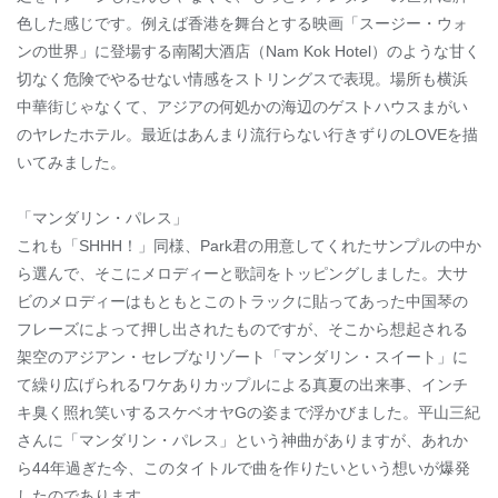
色した感じです。例えば香港を舞台とする映画「スージー・ウォ
ンの世界」に登場する南閣大酒店（Nam Kok Hotel）のような甘く
切なく危険でやるせない情感をストリングスで表現。場所も横浜
中華街じゃなくて、アジアの何処かの海辺のゲストハウスまがい
のヤレたホテル。最近はあんまり流行らない行きずりのLOVEを描
いてみました。
「マンダリン・パレス」
これも「SHHH！」同様、Park君の用意してくれたサンプルの中か
ら選んで、そこにメロディーと歌詞をトッピングしました。大サ
ビのメロディーはもともとこのトラックに貼ってあった中国琴の
フレーズによって押し出されたものですが、そこから想起される
架空のアジアン・セレブなリゾート「マンダリン・スイート」に
て繰り広げられるワケありカップルによる真夏の出来事、インチ
キ臭く照れ笑いするスケベオヤGの姿まで浮かびました。平山三紀
さんに「マンダリン・パレス」という神曲がありますが、あれか
ら44年過ぎた今、このタイトルで曲を作りたいという想いが爆発
したのであります。