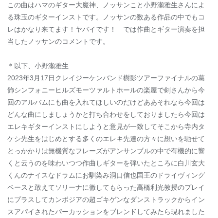
この曲はハマのギター大魔神、ノッサンこと小野瀬雅生さんによ
る珠玉のギターインストです。ノッサンの数ある作品の中でもコ
レはかなり来てます！ヤバイです！ では作曲とギター演奏を担
当したノッサンのコメントです。
＊以下、小野瀬雅生
2023年3月17日クレイジーケンバンド樹影ツアーファイナルの葛
飾シンフォニーヒルズモーツァルトホールの楽屋で剣さんから今
回のアルバムにも曲を入れてほしいのだけどああそれなら今回は
どんな曲にしましょうかと打ち合わせをしておりましたら今回は
エレキギターインストにしようと意見が一致してそこから寺内タ
ケシ先生をはじめとする多くのエレキ先達の方々に想いを馳せて
とっかかりは無機質なフレーズがアンサンブルの中で有機的に響
くと云うのを味わいつつ作曲しギターを弾いたところに白川玄大
くんのナイスなドラムにお馴染み洞口信也国王のドライヴィング
ベースと敢えてソリーナに徹してもらった高橋利光教授のプレイ
にプラスしてカンボジアの超ゴキゲンなダンストラックからイン
スアパイされたパーカッションをブレンドしてみたら現れました