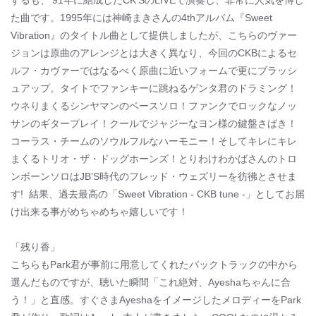
するも、’91年に結成したCK’SのLIVEで演奏し、非常に人気を博し
た曲です。1995年には神崎まきさんの4thアルバム『Sweet
Vibration』のタイトル曲として提供しましたが、こちらのヴァー
ジョンは原曲のアレンジとは大きく異なり、今回のCKBによるセ
ルフ・カヴァーではなるべく原曲に近いフォームで更にブラッシ
ュアップ。タイトでファンキーに跳ねるゲンタ君のドラミング！
ウネりまくるシンヤマンのベースソロ！ファンクでロックなノッ
サンのギタープレイ！クールでジャジーなヨン様の鍵盤さばき！
コーラス・チームのソウルフルなハーモニー！そしてキレにキレ
まくるトリオ・ザ・ドッグホーンズ！とりわけわかばさんのトロ
ンボーンソロはJB’S時代のフレッド・ウェズリーを彷彿とさせま
す! 結果、過去最高の「Sweet Vibration - CKB tune -」としてお届
け出来る事がめちゃめちゃ嬉しいです！
「残り香」
こちらもPark君が事前に用意してくれたバックトラックの中から
選んだものですが、聴いた瞬間「これ絶対、Ayeshaちゃんに合
う！」と直感。すぐさまAyeshaをイメージしたメロディーをPark