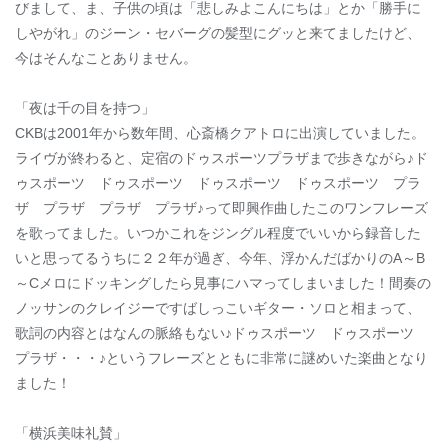
びまして、ま、子供の頃は「悲しみよこんにちは」とか「勝手に
しやがれ」のジーン・セバーグの髪型にグッと来てましたけど、
今はそんなことありません。
「夜は千の目を持つ」
CKBは2001年から数年間、心斎橋クアトロに出演していました。
ライヴが終わると、定宿のドゥスポーツプラザまで歩きながら♪ド
ゥスポーツ ドゥスポーツ ドゥスポーツ ドゥスポーツ プラ
ザ プラザ プラザ プラザ♪って即興作曲したこのワンフレーズ
を歌ってました。いつかこれをジングル程度でいいから録音した
いと思ってるうちに２２年が過ぎ、今年、浮かんだばかりのA～B
～Cメロにドッキングしたら見事にハマってしまいました！間奏の
ノッサンのクレイジーですばしっこいギター・ソロと相まって、
歌詞の内容とはなんの脈絡もない♪ドゥスポーツ ドゥスポーツ
プラザ・・・♪というフレーズとともに非常に謎めいた楽曲となり
ました！
「横浜美味礼賛」