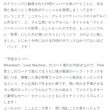
のドラミングに触発されたCKBメンバーが各パートごとに、水を
得た魚のごとく潜在的ポテンシャルを発揮しまくってます！
ということで「ここからシン・クレイジーケンバンドの１stアルバ
ム作るぞ！」と。そんな想いからアルバム・タイトルを『クレイ
ジーケンバンドの世界』としたかったのですが、もっとシンプル
に『世界』にした方が潔いだろうということで、そのように致し
ました。とにかく今作におけるCKBのサウンドはかつてないほど
「バンド」です！
「宇宙ダイバー」
Miraclesの「Love Machine」のコード進行が大好きなので、Park
君とこのコードで遊んでるうちに彼が最高のバック・トラックを
思いつき、興奮した僕が即興でメロディーと歌詞をトッピングす
るという、そんな流れで生まれた曲です。熱い何かを予感させる
ヨン様のロックンソウルなピアノから始まり、ワイルドなギター
と豪快なホーン・セクションとともにダイナミックにリズムイン
します！
ぶっちゃけ、ここんところ色々、想い悩むことが多かったんで