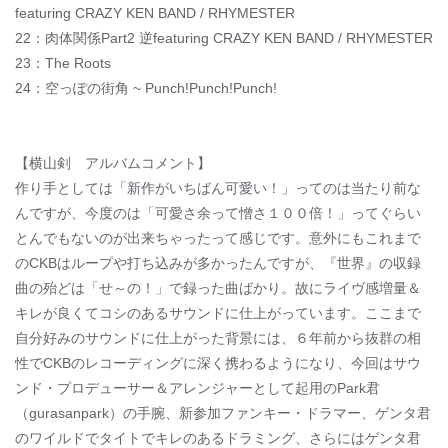
featuring CRAZY KEN BAND / RHYMESTER
22：肉体関係Part2 逆featuring CRAZY KEN BAND / RHYMESTER
23：The Roots
24：空っぽの街角 ~ Punch!Punch!Punch!
【横山剣 アルバムコメント】
作り手としては「新作がいちばん可愛い！」ってのは当たり前な
んですが、今度のは「可愛さ余って憎さ１００倍！」ってぐらい
とんでもないのが出来ちゃったって感じです。意外にもこれまで
のCKBはループや打ち込みが多かったんですが、『世界』の収録
曲の殆どは「せ～の！」で録った曲ばかり。故にライヴ感増量＆
キレが良くてコシのあるサウンドに仕上がっています。ここまで
自分好みのサウンドに仕上がった背景には、６年前から抜群の相
性でCKBのレコーディングに深く携わるようになり、今回はサウ
ンド・プロデューサー＆アレンジャーとして起用のPark君
（gurasanpark）の手腕、新参加ファンキー・ドラマー、ゲンタ君
のワイルドでタイトでキレのあるドラミング、さらにはゲンタ君