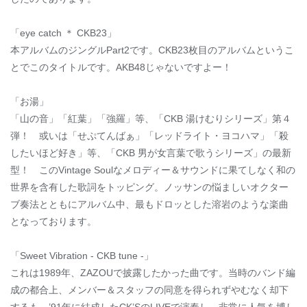
「eye catch ＊ CKB23」
本アルバムのジングルPart2です。CKB23枚目のアルバムというこ
とでこのタイトルです。AKB48じゃないですよー！
「お湯」
「山の音」「紅葉」「強羅」等、「CKB 湯けむりシリーズ」第４
弾！ 或いは「せぷてんばぁ」「レッドライト・ヨコハマ」「殺
したいほど好き」等、「CKB 男が女言葉で歌うシリーズ」の最新
型！ このVintage Soulなメロディー＆サウンドに果てしなく和の
世界を含有した歌詞をトッピング。ノッサンの悩ましいオクター
ブ奏法とともにアルバム中、最もドロッとした溶岩のような楽曲
となっております。
「Sweet Vibration - CKB tune -」
これは1989年、ZAZOUで披露したかった曲です。当時のバンド編
成の都合上、メンバー＆スタッフの同意を得られずやむなく却下