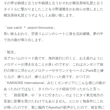
その寄せ鍋感と云うか牛鍋感と云うかそれが横浜美味礼賛と云う
タイトルに繋がりましたことを小野瀬雅生がお知らせ致しました
横浜美味礼賛どうぞよろしくお願い致します。
「eye catch ＊ airport limousine」
長い旅もおわり。空港リムジンのシートに身を沈め爆睡。夢の中
で次の曲が鳴り出します。
「観光」
当アルバムのリード曲です。海外旅行に行くと、お土産のように
メロディーが湧き出ることが多いのですが、これはカンボジア旅
行の帰りに浮かんだメロディーやサウンドをベースにPark君と練
り上げ、練り上げ、練り上げていった曲です。かつての
「KARAOKE International」みたくカンボジアにこんな感じの曲が
あったわけではなく、タイのバンコク経由で行ったからと言っ
て、「路面電車」や「タイに行きたい」のようにタイ東北地方の
音楽に影響を受けたわけでもありません。とにかく無条件にこれ
が鳴ったのです。更に脳内でAyeshaの歌声がしたので、彼女用に