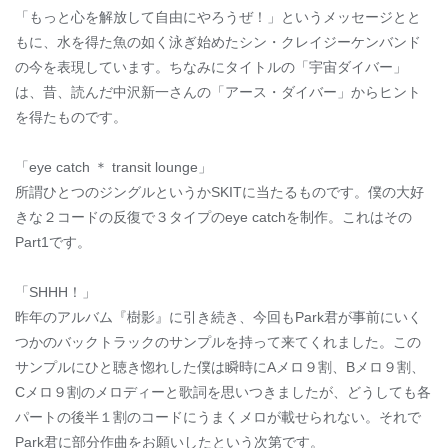
「もっと心を解放して自由にやろうぜ！」というメッセージとと
もに、水を得た魚の如く泳ぎ始めたシン・クレイジーケンバンド
の今を表現しています。ちなみにタイトルの「宇宙ダイバー」
は、昔、読んだ中沢新一さんの「アース・ダイバー」からヒント
を得たものです。
「eye catch ＊ transit lounge」
所謂ひとつのジングルというかSKITに当たるものです。僕の大好
きな２コードの反復で３タイプのeye catchを制作。これはその
Part1です。
「SHHH！」
昨年のアルバム『樹影』に引き続き、今回もPark君が事前にいく
つかのバックトラックのサンプルを持って来てくれました。この
サンプルにひと聴き惚れした僕は瞬時にAメロ９割、Bメロ９割、
Cメロ９割のメロディーと歌詞を思いつきましたが、どうしても各
パートの後半１割のコードにうまくメロが載せられない。それで
Park君に部分作曲をお願いしたという次第です。