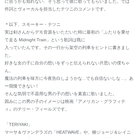
に合うかも知れない、そう思って彼に歌ってもらいました。では
作詞とヴォーカルを担当したテツニのコメントです。
＊以下、スモーキー・テツニ
実は剣さんからデモ音源をいただいた時に最初の「ふたりを乗せ
て走る Midnight Train」という歌詞は既に
入っていたんです。その一行から架空の列車をヒントに書きまし
た。
好きな女の子に自分の想いをずっと伝えられない片思いの僕ちゃ
ん。
魔法の列車を味方に今夜告白しようかな...でも自信ないしな…。あ
ー我慢できない！
そんな気弱で不器用な男の子の想いを素直に歌いました。
因みにこの男の子のイメージは映画『アメリカン・グラフィテ
ィ』のテリー・フィールズです。
「TERIYAKI」
マーサ＆ヴァンデラズの「HEATWAVE」や、柳ジョージ＆レイニ