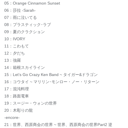
05：Orange Cinnamon Sunset
06：莎拉 -Sarah-
07：雨に泣いてる
08：プラスティック･ラブ
09：夏のクラクション
10：IVORY
11：こわもて
12：夕だち
13：強羅
14：箱根スカイライン
15：Let’s Go Crazy Ken Band ~ タイガー&ドラゴン
16：コウタイ ~ マリリン･モンロー・ノー・リターン
17：混沌料理
18：路面電車
19：スージー・ウォンの世界
20：木彫りの龍
-encore-
21：世界、西原商会の世界 ~ 世界、西原商会の世界Part2 逆