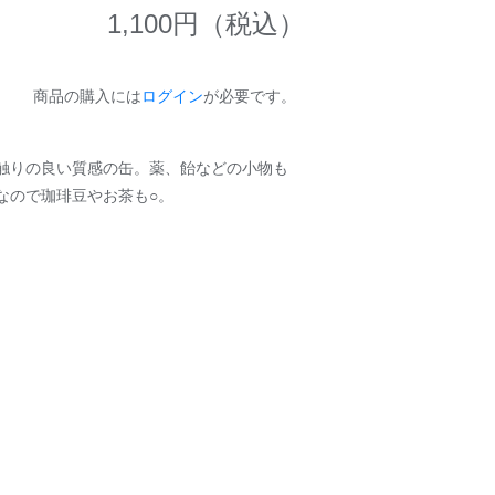
1,100
円（税込）
商品の購入には
ログイン
が必要です。
触りの良い質感の缶。薬、飴などの小物も
なので珈琲豆やお茶も○。