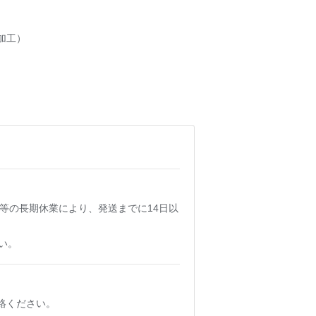
加工）
等の長期休業により、発送までに14日以
い。
絡ください。