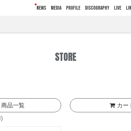
NEWS
MEDIA
PROFILE
DISCOGRAPHY
LIVE
LI
STORE
商品一覧
カー
)