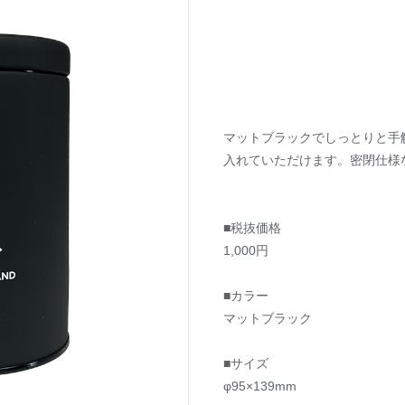
マットブラックでしっとりと手
入れていただけます。密閉仕様
■税抜価格
1,000円
■カラー
マットブラック
■サイズ
φ95×139mm