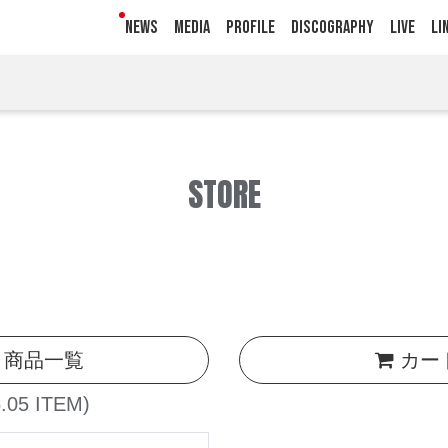
NEWS
MEDIA
PROFILE
DISCOGRAPHY
LIVE
LI
STORE
商品一覧
カー
.05 ITEM)