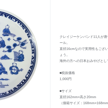
クレイジーケンバンド11人が
ール。
直径16cmなので実用性もござ
ょう。
海外の方への日本おみやげとし
■税抜価格
1,000円
■サイズ
直径162mm×高さ20mm
（個箱サイズ：168mm×168m