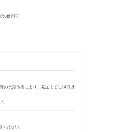
での使用可
等の長期休業により、発送までに14日以
い。
絡ください。