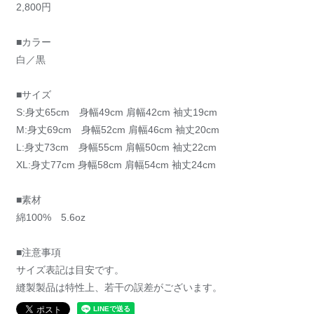
2,800円
■カラー
白／黒
■サイズ
S:身丈65cm 身幅49cm 肩幅42cm 袖丈19cm
M:身丈69cm 身幅52cm 肩幅46cm 袖丈20cm
L:身丈73cm 身幅55cm 肩幅50cm 袖丈22cm
XL:身丈77cm 身幅58cm 肩幅54cm 袖丈24cm
■素材
綿100% 5.6oz
■注意事項
サイズ表記は目安です。
縫製製品は特性上、若干の誤差がございます。